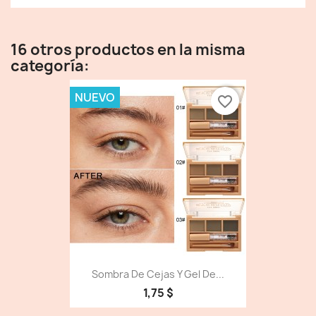
16 otros productos en la misma
categoría:
NUEVO
favorite_border
Sombra De Cejas Y Gel De...
1,75 $