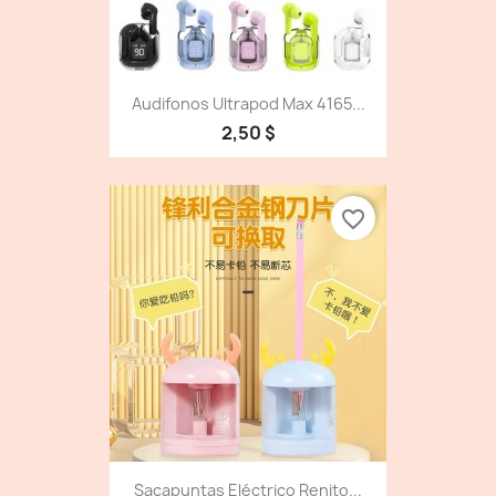
Audifonos Ultrapod Max 4165...
2,50 $
favorite_border
Sacapuntas Eléctrico Renito...