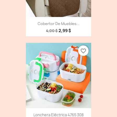
Cobertor De Muebles...
2,99 $
4,00 $
favorite_border
Lonchera Eléctrica 4765 308