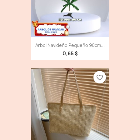
Arbol Navideño Pequeño 90cm...
0,65 $
favorite_border