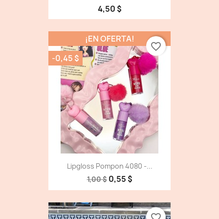
4,50 $
¡EN OFERTA!
favorite_border
-0,45 $
Lipgloss Pompon 4080 -...
0,55 $
1,00 $
favorite_border