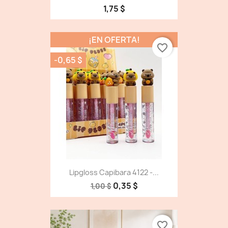
1,75 $
¡EN OFERTA!
favorite_border
-0,65 $
Lipgloss Capibara 4122 -...
0,35 $
1,00 $
favorite_border