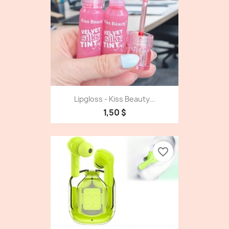
Lipgloss - Kiss Beauty...
1,50 $
favorite_border