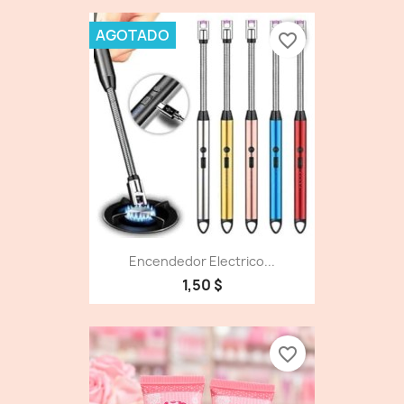
AGOTADO
favorite_border
Encendedor Electrico...
1,50 $
favorite_border