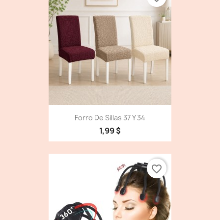
Forro De Sillas 37 Y 34
1,99 $
favorite_border