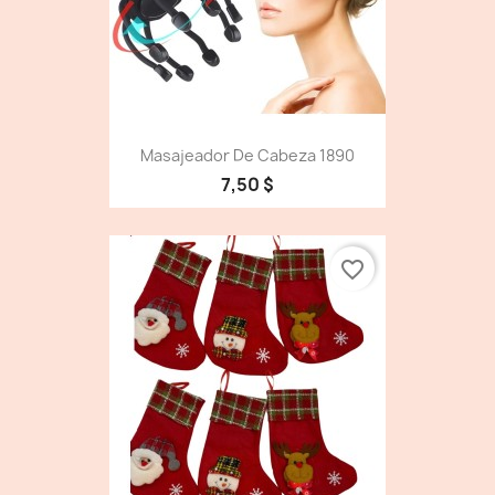
Masajeador De Cabeza 1890
7,50 $
favorite_border