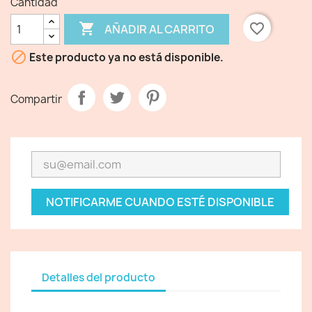
Cantidad

favorite_border
AÑADIR AL CARRITO

Este producto ya no está disponible.
Compartir
NOTIFICARME CUANDO ESTÉ DISPONIBLE
Detalles del producto