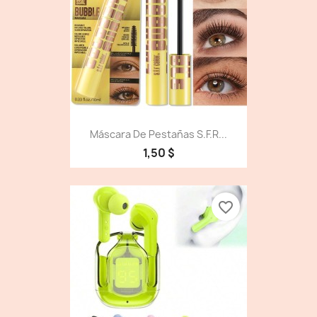
Máscara De Pestañas S.f.r...
1,50 $
favorite_border