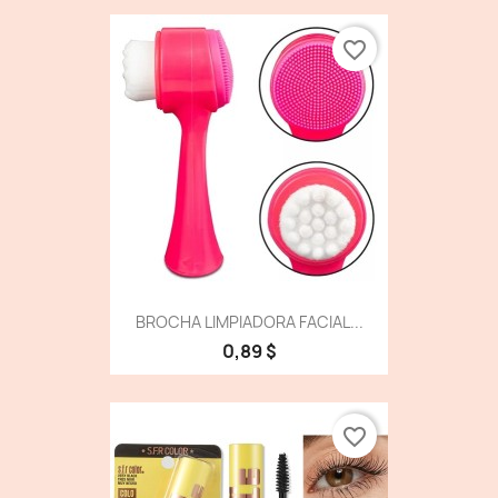
favorite_border
BROCHA LIMPIADORA FACIAL...
0,89 $
favorite_border