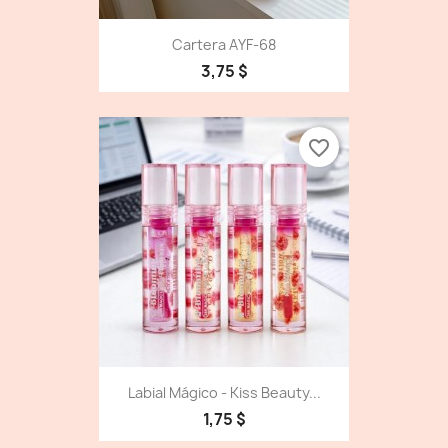
Cartera AYF-68
3,75 $
favorite_border
Labial Mágico - Kiss Beauty...
1,75 $