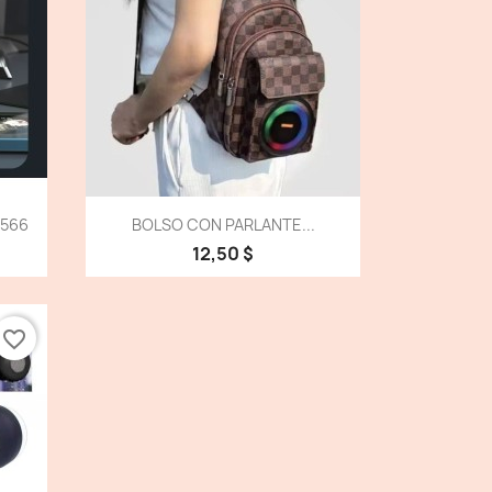
Vista detallada

5566
BOLSO CON PARLANTE...
12,50 $
favorite_border