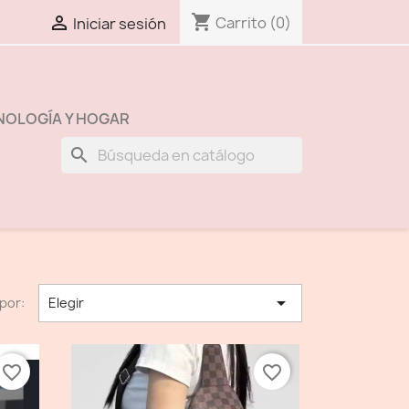
shopping_cart

Carrito
(0)
Iniciar sesión
NOLOGÍA Y HOGAR
search

por:
Elegir
favorite_border
favorite_border