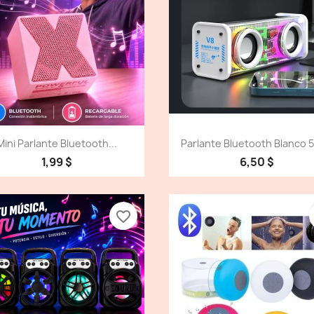
Vista detallada
Vista detallada


Mini Parlante Bluetooth...
Parlante Bluetooth Blanco 
1,99 $
6,50 $
favorite_border