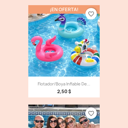
¡EN OFERTA!
favorite_border
Flotador/Boya Inflable De...
2,50 $
favorite_border