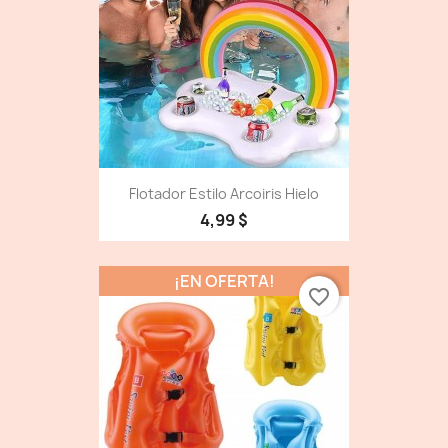
Flotador Estilo Arcoiris Hielo
4,99 $
¡EN OFERTA!
favorite_border