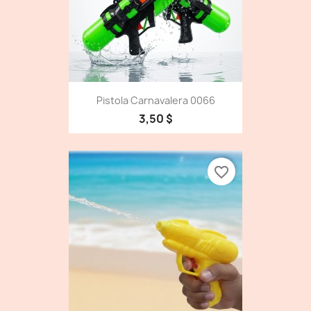
Pistola Carnavalera 0066
3,50 $
favorite_border