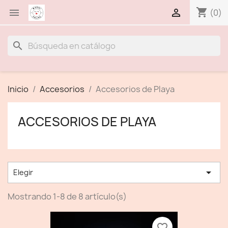
shopping_cart


(0)
search
Inicio
Accesorios
Accesorios de Playa
ACCESORIOS DE PLAYA

Elegir
Mostrando 1-8 de 8 artículo(s)
favorite_border