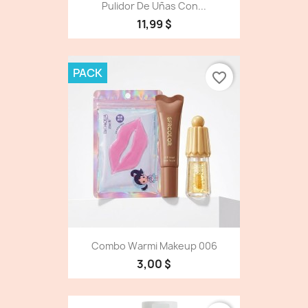
Pulidor De Uñas Con...
11,99 $
PACK
favorite_border
Combo Warmi Makeup 006
3,00 $