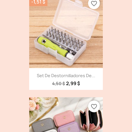
-1,51 $
favorite_border
Set De Destornilladores De...
2,99 $
4,50 $
favorite_border