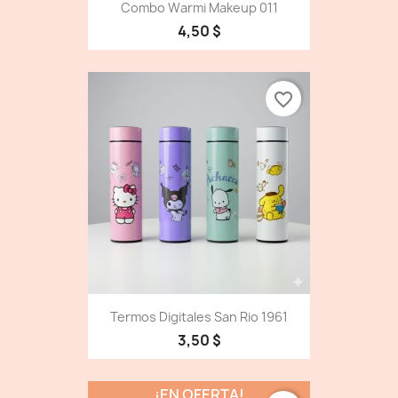
Combo Warmi Makeup 011
4,50 $
favorite_border
Termos Digitales San Rio 1961
3,50 $
¡EN OFERTA!