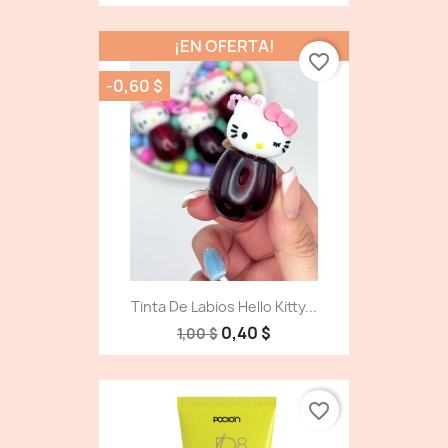
¡EN OFERTA!
favorite_border
-0,60 $
Tinta De Labios Hello Kitty...
0,40 $
1,00 $
favorite_border