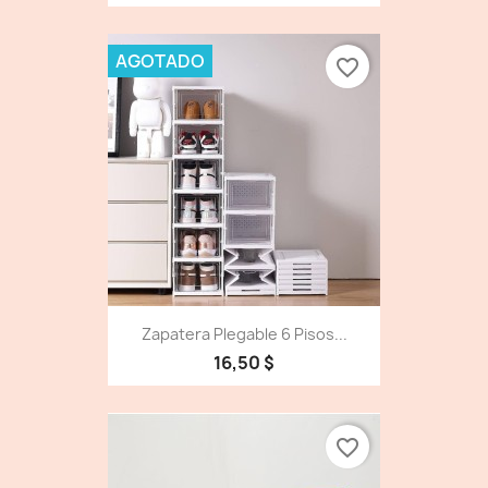
AGOTADO
favorite_border
Zapatera Plegable 6 Pisos...
16,50 $
favorite_border