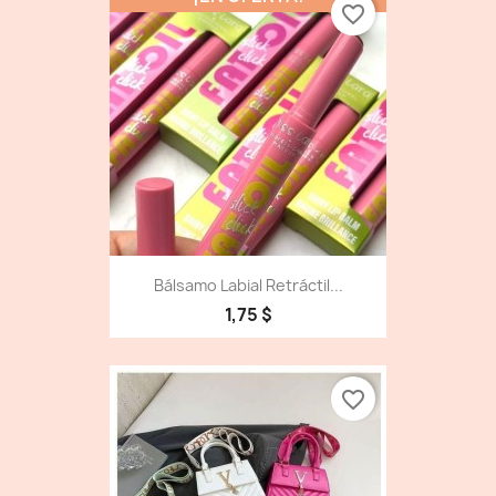
favorite_border
Bálsamo Labial Retráctil...
1,75 $
favorite_border