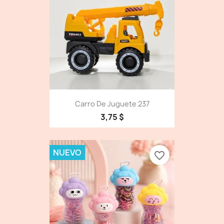
Carro De Juguete 237
3,75 $
NUEVO
favorite_border