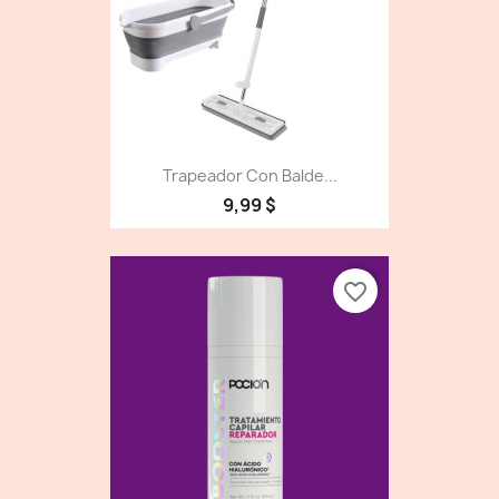
Trapeador Con Balde...
9,99 $
favorite_border