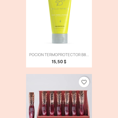
POCION TERMOPROTECTOR B8...
15,50 $
favorite_border