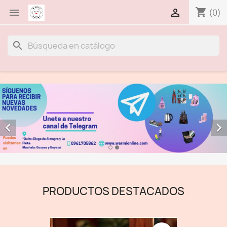
shopping_cart


(0)
search


PRODUCTOS DESTACADOS