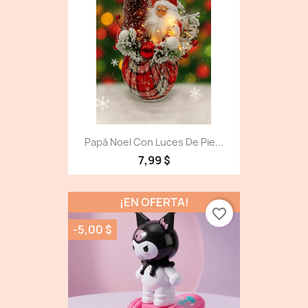
Papá Noel Con Luces De Pie...
7,99 $
¡EN OFERTA!
favorite_border
-5,00 $