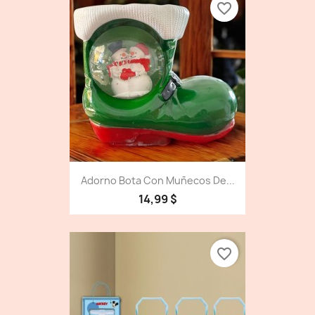
favorite_border
Adorno Bota Con Muñecos De...
14,99 $
favorite_border