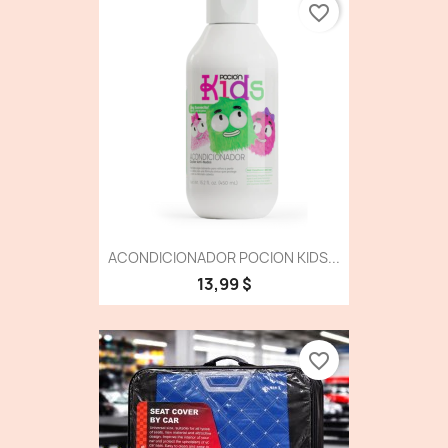
favorite_border
ACONDICIONADOR POCION KIDS...
13,99 $
favorite_border