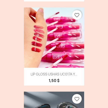
favorite_border
LIP GLOSS USHAS UC017A Y...
1,50 $
favorite_border