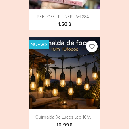
PEEL OFF LIP LINER LA-L284...
1,50 $
NUEVO
favorite_border
Guirnalda De Luces Led 10M...
10,99 $