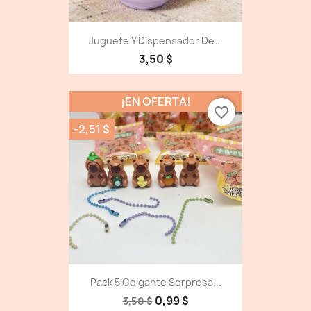
Juguete Y Dispensador De...
3,50 $
¡EN OFERTA!
favorite_border
-2,51 $
Pack 5 Colgante Sorpresa...
0,99 $
3,50 $