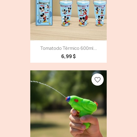
Tomatodo Térmico 600ml...
6,99 $
favorite_border