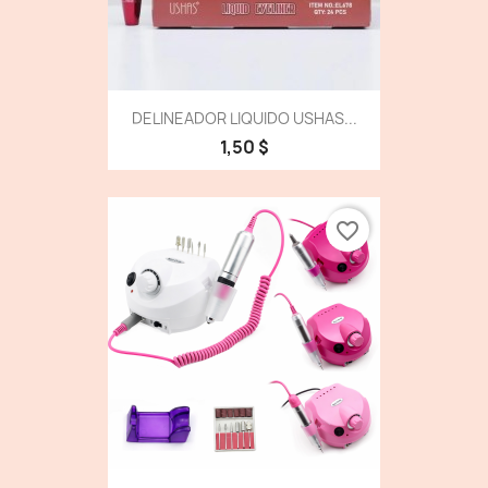
DELINEADOR LIQUIDO USHAS...
1,50 $
favorite_border