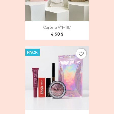
Cartera AYF-187
4,50 $
PACK
favorite_border