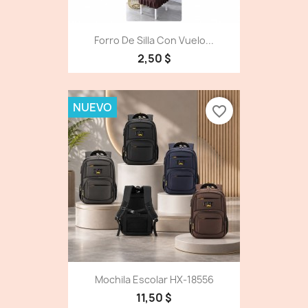
Forro De Silla Con Vuelo...
2,50 $
NUEVO
favorite_border
Mochila Escolar HX-18556
11,50 $