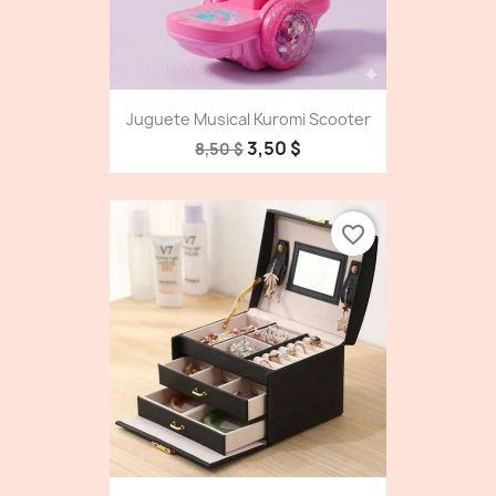
Juguete Musical Kuromi Scooter
3,50 $
8,50 $
favorite_border