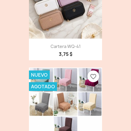
Cartera WQ-41
3,75 $
NUEVO
favorite_border
AGOTADO