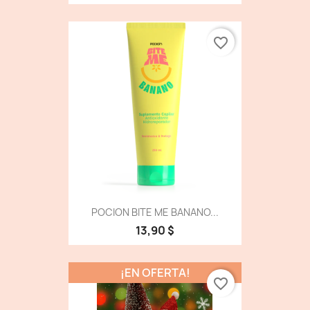
favorite_border
POCION BITE ME BANANO...
13,90 $
¡EN OFERTA!
favorite_border