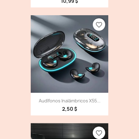
10,99 $
favorite_border
Audífonos Inalámbricos X55...
2,50 $
favorite_border