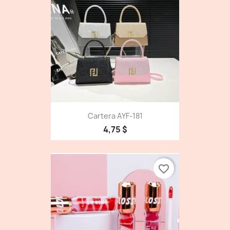
Cartera AYF-181
4,75 $
favorite_border