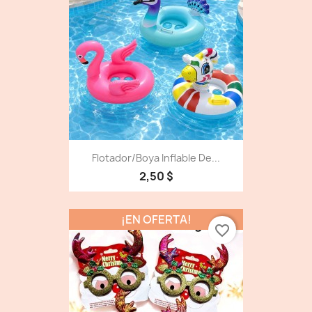
Flotador/Boya Inflable De...
2,50 $
¡EN OFERTA!
favorite_border