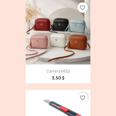
favorite_border
Cartera 6622
3,50 $
favorite_border