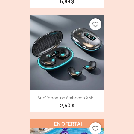
6,99 $
favorite_border
Audífonos Inalámbricos X55...
2,50 $
¡EN OFERTA!
favorite_border