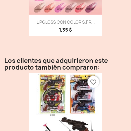
LIPGLOSS CON COLOR S.F.R...
1,35 $
Los clientes que adquirieron este
producto también compraron:
favorite_border