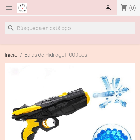
shopping_cart


(0)
search
Inicio
Balas de Hidrogel 1000pcs