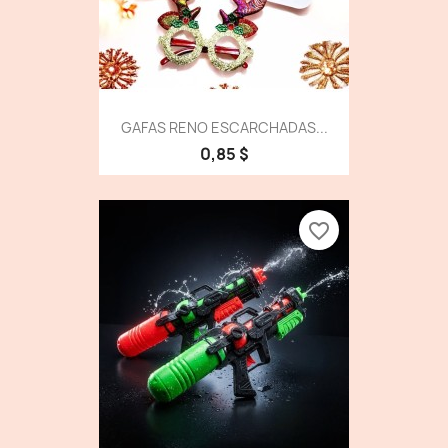
GAFAS RENO ESCARCHADAS...
0,85 $
favorite_border