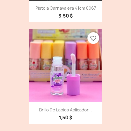
Pistola Carnavalera 41cm 0067
3,50 $
favorite_border
Brillo De Labios Aplicador...
1,50 $