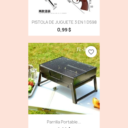
PISTOLA DE JUGUETE 3 EN 1 D598
0,99 $
favorite_border
Parrilla Portable...