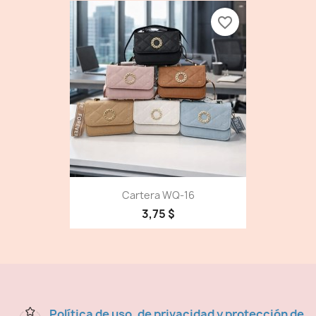
favorite_border
Cartera WQ-16
3,75 $
Política de uso, de privacidad y protección de