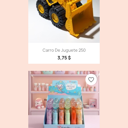
Carro De Juguete 250
3,75 $
favorite_border