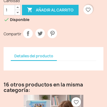
Cantidad

favorite_border
AÑADIR AL CARRITO

Disponible
Compartir
Detalles del producto
16 otros productos en la misma
categoría:
favorite_border