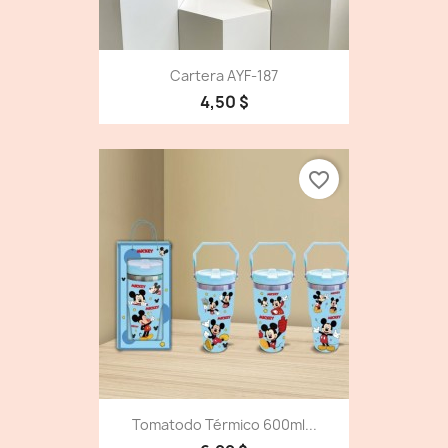
Cartera AYF-187
4,50 $
favorite_border
Tomatodo Térmico 600ml...