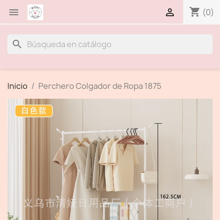
shopping_cart


(0)
search
Inicio
Perchero Colgador de Ropa 1875