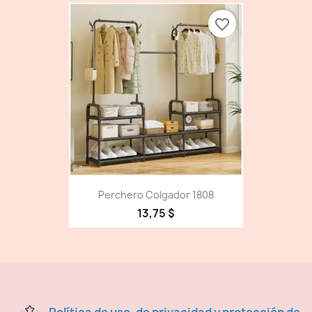
favorite_border
Perchero Colgador 1808
13,75 $