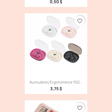
0,50 $
favorite_border
Auriculares Ergonomicos Y02...
3,75 $
favorite_border