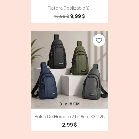
Platera Deslizable Y...
9,99 $
14,99 $
favorite_border
Bolso De Hombro 31x18cm XX1125
2,99 $