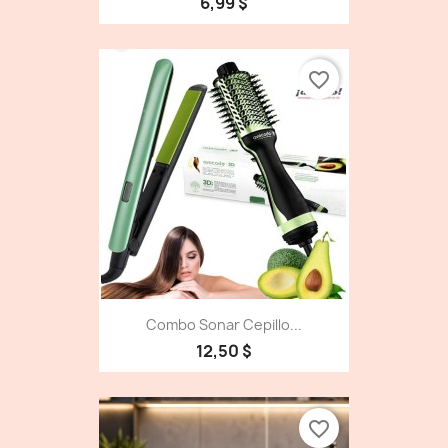
6,99 $
favorite_border
Combo Sonar Cepillo...
12,50 $
favorite_border