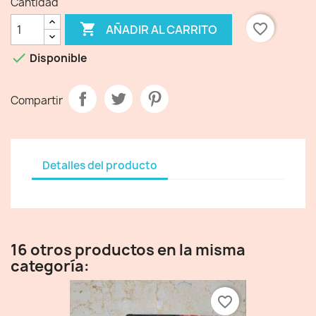
Cantidad

favorite_border
AÑADIR AL CARRITO

Disponible
Compartir
Detalles del producto
16 otros productos en la misma
categoría:
favorite_border