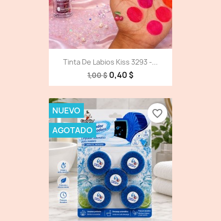
Tinta De Labios Kiss 3293 -...
0,40 $
1,00 $
NUEVO
favorite_border
AGOTADO