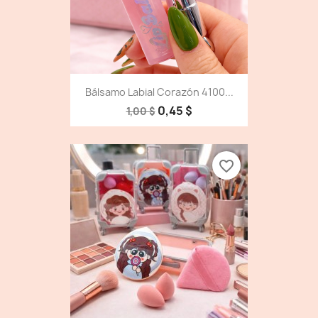
Bálsamo Labial Corazón 4100...
0,45 $
1,00 $
favorite_border