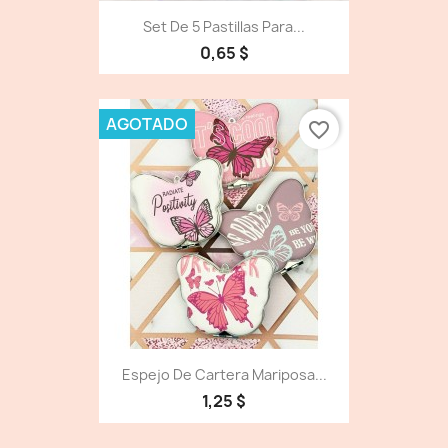
Set De 5 Pastillas Para...
0,65 $
AGOTADO
favorite_border
Espejo De Cartera Mariposa...
1,25 $