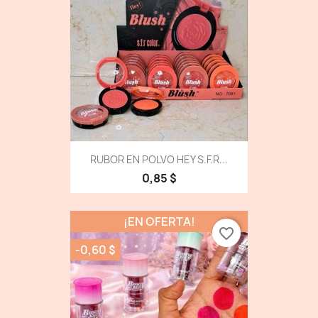
RUBOR EN POLVO HEY S.F.R...
0,85 $
¡EN OFERTA!
favorite_border
-0,60 $