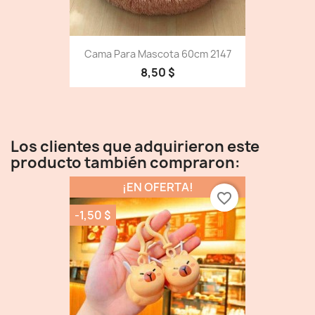
Cama Para Mascota 60cm 2147
8,50 $
Los clientes que adquirieron este
producto también compraron:
¡EN OFERTA!
favorite_border
-1,50 $