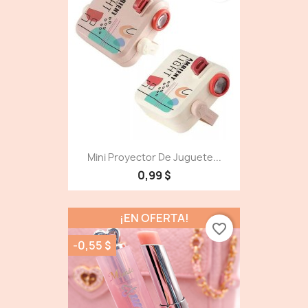
Mini Proyector De Juguete...
0,99 $
¡EN OFERTA!
favorite_border
-0,55 $