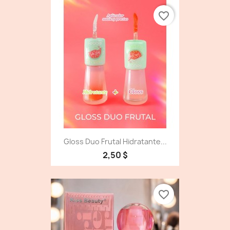
favorite_border
Gloss Duo Frutal Hidratante...
2,50 $
favorite_border