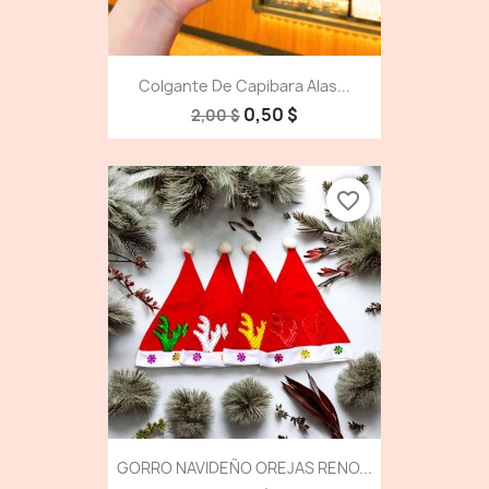
Colgante De Capibara Alas...
0,50 $
2,00 $
favorite_border
GORRO NAVIDEÑO OREJAS RENO...