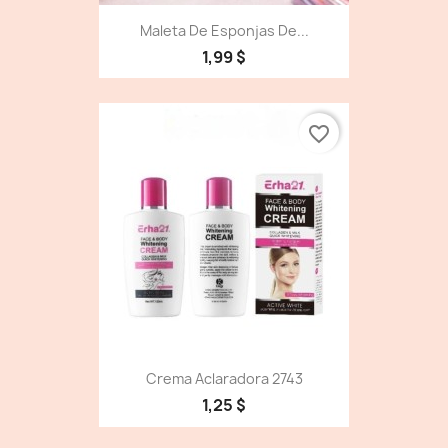
Maleta De Esponjas De...
1,99 $
favorite_border
Crema Aclaradora 2743
1,25 $