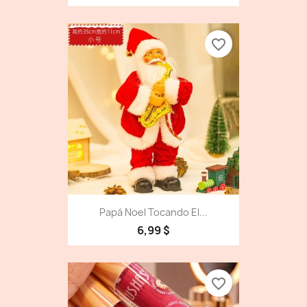
favorite_border
Papá Noel Tocando El...
6,99 $
favorite_border