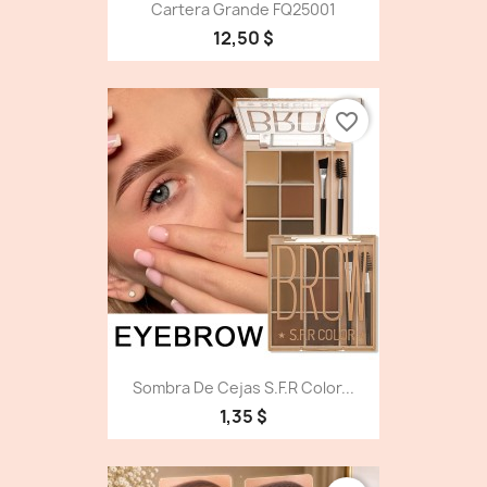
Cartera Grande FQ25001
12,50 $
favorite_border
Sombra De Cejas S.f.r Color...
1,35 $