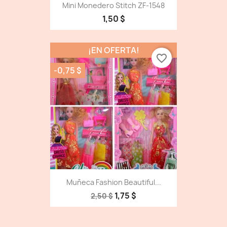
Mini Monedero Stitch ZF-1548
1,50 $
¡EN OFERTA!
favorite_border
-0,75 $
Muñeca Fashion Beautiful...
1,75 $
2,50 $