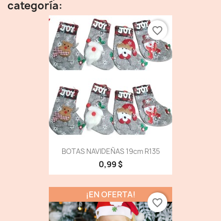
categoría:
favorite_border
BOTAS NAVIDEÑAS 19cm R135
0,99 $
¡EN OFERTA!
favorite_border