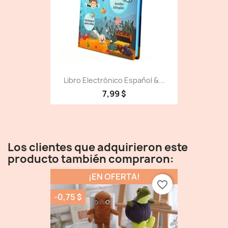
Libro Electrónico Español &...
7,99 $
Los clientes que adquirieron este
producto también compraron:
¡EN OFERTA!
favorite_border
-0,75 $