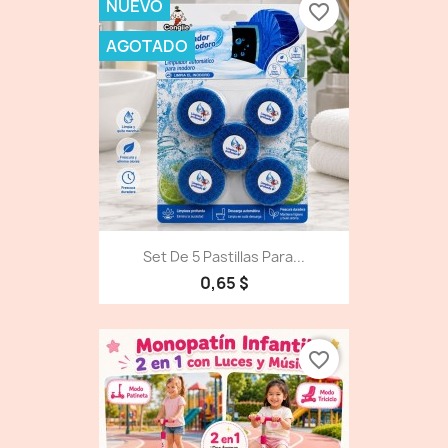
NUEVO
favorite_border
AGOTADO
Set De 5 Pastillas Para...
0,65 $
favorite_border