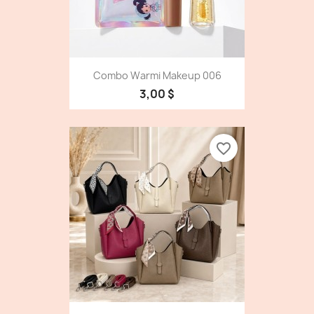
Combo Warmi Makeup 006
3,00 $
favorite_border