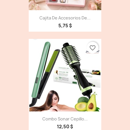
Cajita De Accesorios De...
5,75 $
favorite_border
Combo Sonar Cepillo...
12,50 $