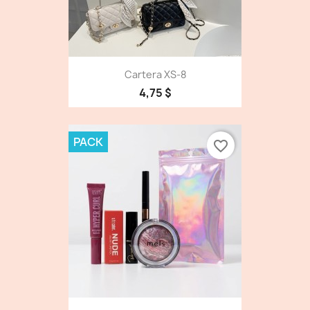
Cartera XS-8
4,75 $
PACK
favorite_border