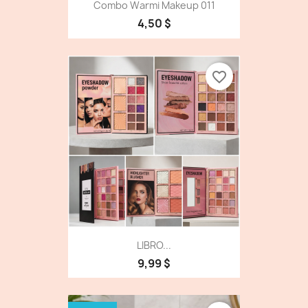
Combo Warmi Makeup 011
4,50 $
favorite_border
LIBRO...
9,99 $