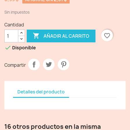
Sin impuestos
Cantidad

favorite_border
AÑADIR AL CARRITO

Disponible
Compartir
Detalles del producto
16 otros productos en la misma