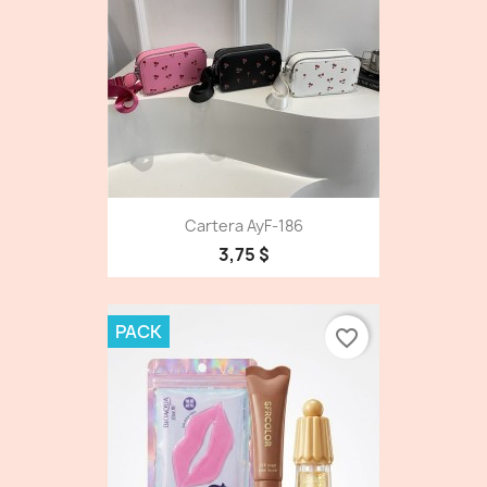
Cartera AyF-186
3,75 $
PACK
favorite_border