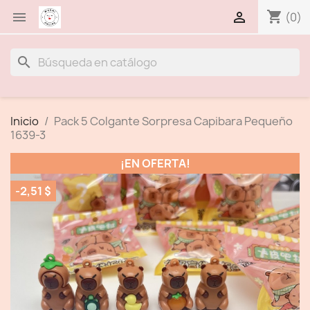
shopping_cart


(0)
search
Inicio
Pack 5 Colgante Sorpresa Capibara Pequeño
1639-3
¡EN OFERTA!
-2,51 $