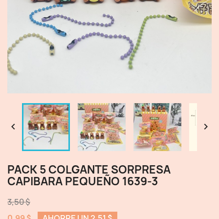


PACK 5 COLGANTE SORPRESA
CAPIBARA PEQUEÑO 1639-3
3,50 $
0,99 $
AHORRE UN 2,51 $