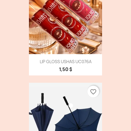
LIP GLOSS USHAS UC076A
1,50 $
favorite_border