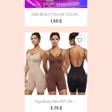
KISS BEAUTY GLOW COLOR...
1,50 $
favorite_border
Faja Body Slim 3011 (XL-...
3,75 $