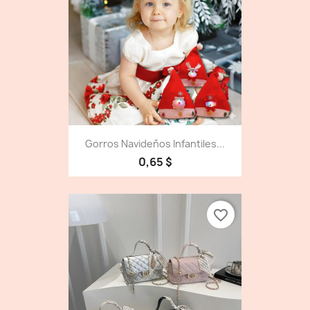
Gorros Navideños Infantiles...
0,65 $
favorite_border