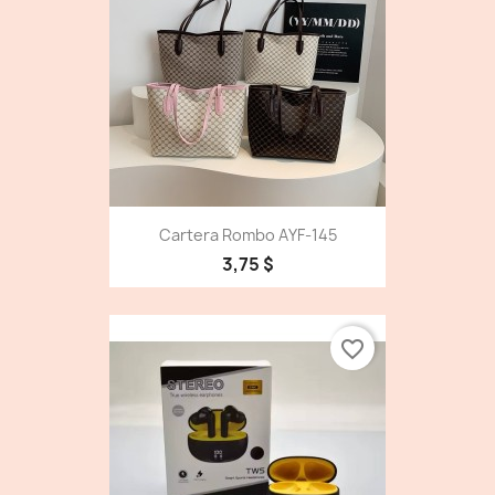
Cartera Rombo AYF-145
3,75 $
favorite_border