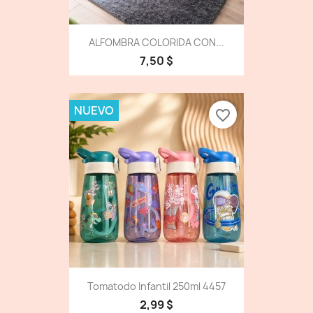
ALFOMBRA COLORIDA CON...
7,50 $
NUEVO
favorite_border
Tomatodo Infantil 250ml 4457
2,99 $