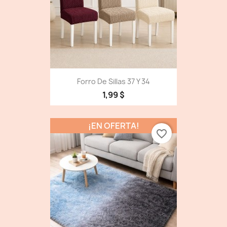
Forro De Sillas 37 Y 34
1,99 $
¡EN OFERTA!
favorite_border