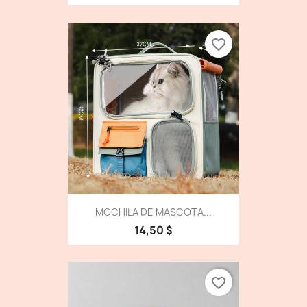
favorite_border
MOCHILA DE MASCOTA...
14,50 $
favorite_border