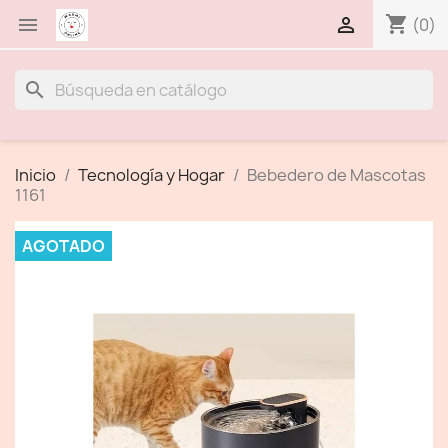
shopping_cart


(0)
search
Inicio
Tecnología y Hogar
Bebedero de Mascotas
1161
AGOTADO