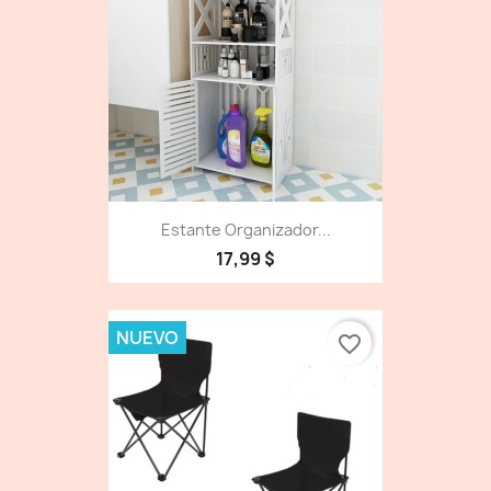
Estante Organizador...
17,99 $
NUEVO
favorite_border