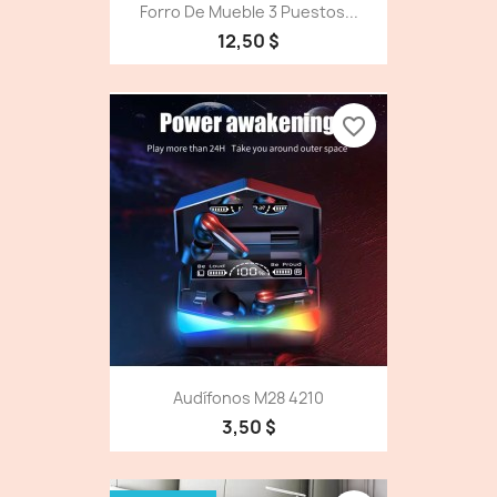
Forro De Mueble 3 Puestos...
12,50 $
favorite_border
Audífonos M28 4210
3,50 $