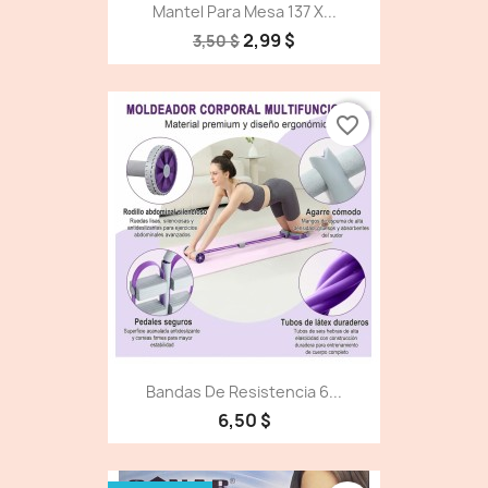
Mantel Para Mesa 137 X...
2,99 $
3,50 $
favorite_border
Bandas De Resistencia 6...
6,50 $