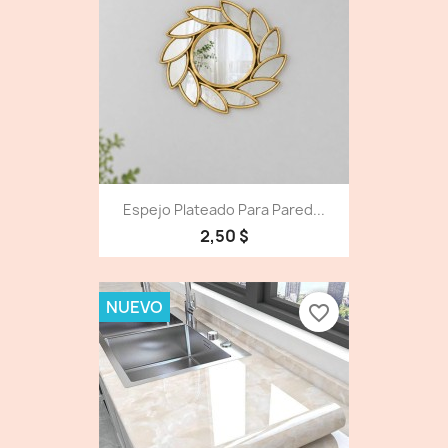
Espejo Plateado Para Pared...
2,50 $
NUEVO
favorite_border