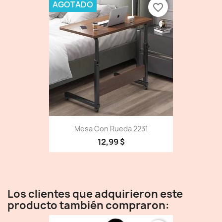
AGOTADO
favorite_border
Mesa Con Rueda 2231
12,99 $
Los clientes que adquirieron este
producto también compraron: