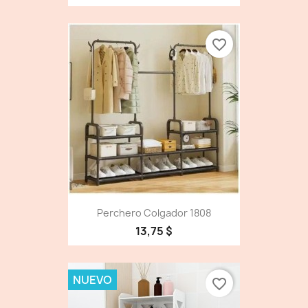
favorite_border
Perchero Colgador 1808
13,75 $
NUEVO
favorite_border