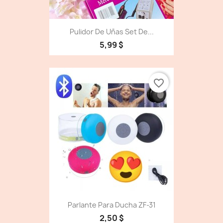
Pulidor De Uñas Set De...
5,99 $
favorite_border
Parlante Para Ducha ZF-31
2,50 $