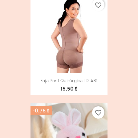
favorite_border
Faja Post Quirúrgica LD-481
15,50 $
-0,76 $
favorite_border