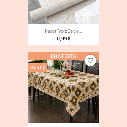
Papel Tapiz Beige...
0,99 $
¡EN OFERTA!
favorite_border
-0,51 $