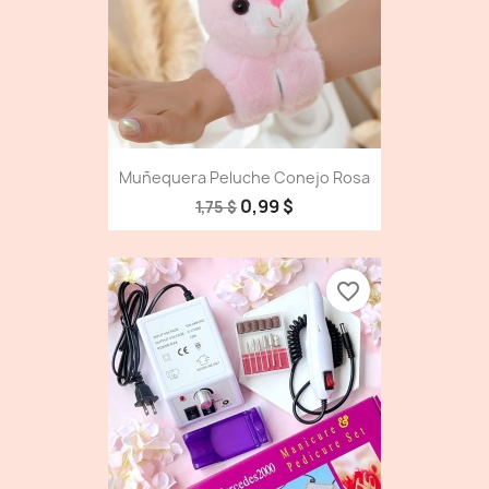
Muñequera Peluche Conejo Rosa
0,99 $
1,75 $
favorite_border