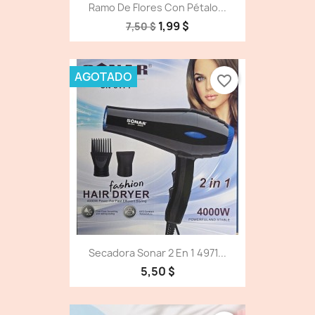
Ramo De Flores Con Pétalo...
1,99 $
7,50 $
AGOTADO
favorite_border
Secadora Sonar 2 En 1 4971...
5,50 $