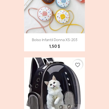
Bolso Infantil Donna XS-203
1,50 $
favorite_border