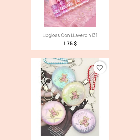
Lipgloss Con LLavero 4131
1,75 $
favorite_border