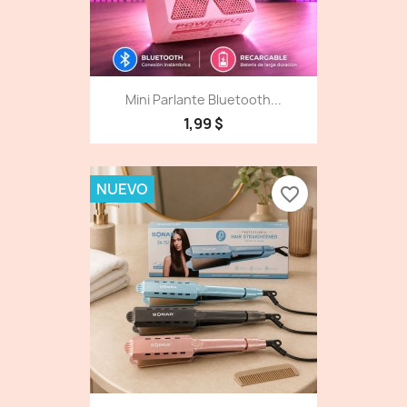
Mini Parlante Bluetooth...
1,99 $
NUEVO
favorite_border