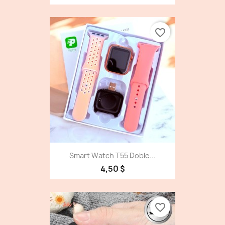
favorite_border
Smart Watch T55 Doble...
4,50 $
favorite_border