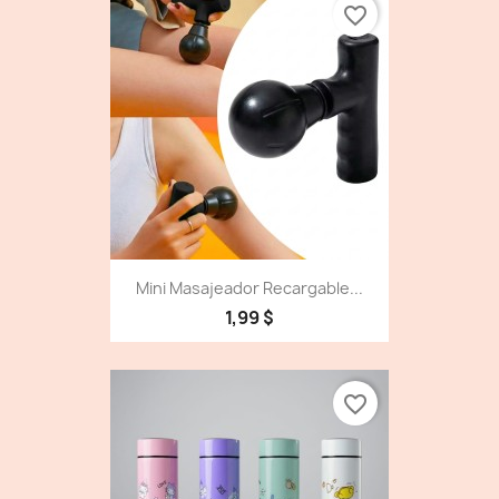
favorite_border
Mini Masajeador Recargable...
1,99 $
favorite_border