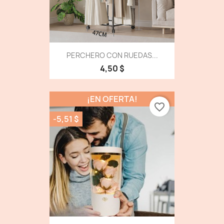
PERCHERO CON RUEDAS...
4,50 $
¡EN OFERTA!
favorite_border
-5,51 $