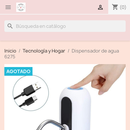
shopping_cart


(0)
search
Inicio
Tecnología y Hogar
Dispensador de agua
6275
AGOTADO