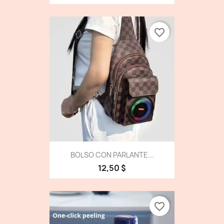
favorite_border
BOLSO CON PARLANTE...
12,50 $
favorite_border