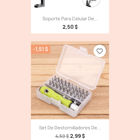
Soporte Para Celular De...
2,50 $
-1,51 $
favorite_border
Set De Destornilladores De...
2,99 $
4,50 $