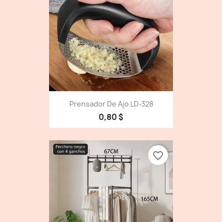
Prensador De Ajo LD-328
0,80 $
favorite_border