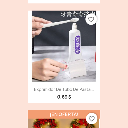
favorite_border
Exprimidor De Tubo De Pasta...
0,69 $
¡EN OFERTA!
favorite_border