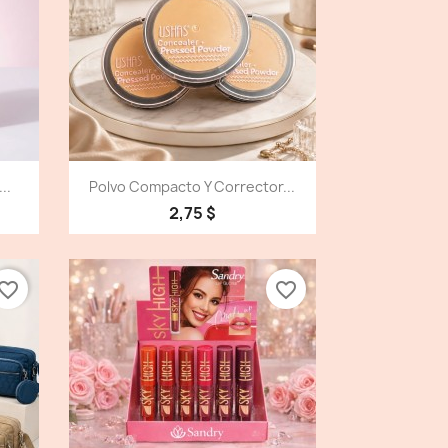
Vista detallada

..
Polvo Compacto Y Corrector...
2,75 $
vorite_border
favorite_border