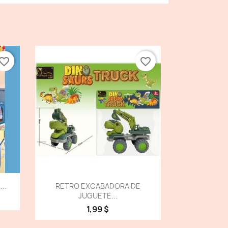
vorite_border
favorite_border
Vista detallada

..
RETRO EXCABADORA DE
JUGUETE...
1,99 $