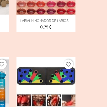
Vista detallada

LABIAL HINCHADOR DE LABIOS...
0,75 $
vorite_border
favorite_border