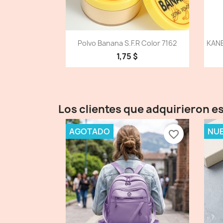
Vista detallada

Polvo Banana S.f.r Color 7162
KANE
1,75 $
Los clientes que adquirieron 
AGOTADO
NU
favorite_border