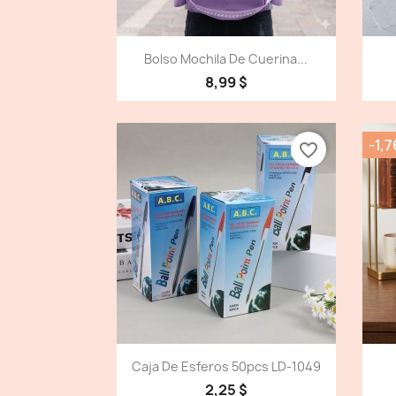
Vista detallada

Bolso Mochila De Cuerina...
8,99 $
-1,7
favorite_border
Vista detallada

Caja De Esferos 50pcs LD-1049
2,25 $