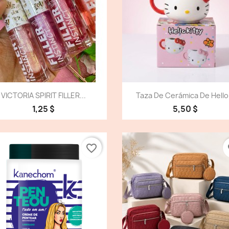
Vista detallada
Vista detallada


VICTORIA SPIRIT FILLER...
Taza De Cerámica De Hello.
1,25 $
5,50 $
favorite_border
fa