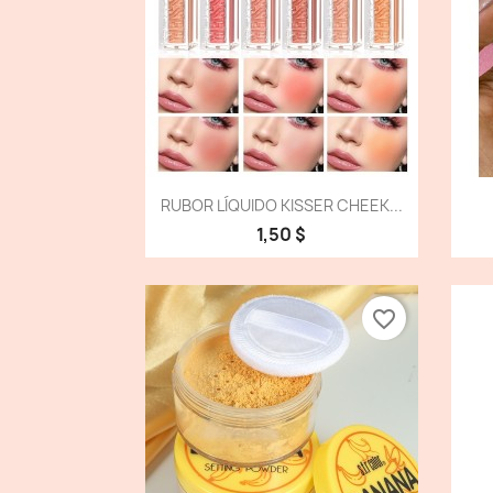
Vista detallada

RUBOR LÍQUIDO KISSER CHEEK...
1,50 $
favorite_border