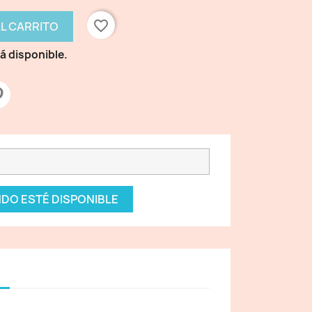
favorite_border
AL CARRITO
á disponible.
DO ESTÉ DISPONIBLE