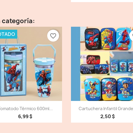
 categoría:
OTADO
favorite_border
fa
Vista detallada
Vista detallada


Tomatodo Térmico 600ml...
Cartuchera Infantil Grande.
6,99 $
2,50 $