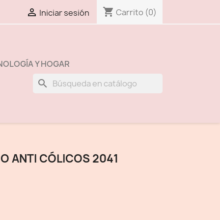
shopping_cart

Carrito
(0)
Iniciar sesión
NOLOGÍA Y HOGAR
search
O ANTI CÓLICOS 2041