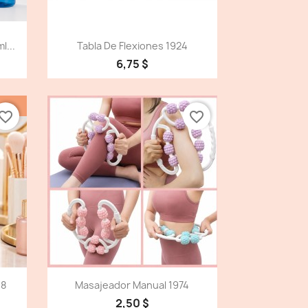
Vista detallada

l...
Tabla De Flexiones 1924
6,75 $
vorite_border
favorite_border
Vista detallada

18
Masajeador Manual 1974
2,50 $