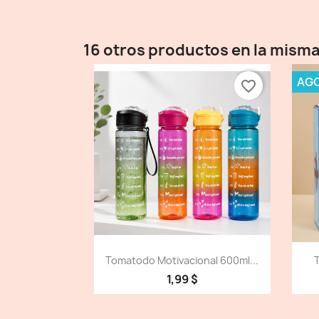
16 otros productos en la misma
AG
favorite_border
Vista detallada

Tomatodo Motivacional 600ml...
1,99 $