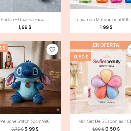
Vista detallada
Vista detallada


Rodillo + Guasha Facial...
Tomatodo Motivacional 600m
1,99 $
1,99 $
¡EN OFERTA!
6 $
favorite_border
fa
-0,50 $
Vista detallada
Vista detallada


Peluche Stitch 30cm 986
Mini Set De 5 Esponjas 40
3,99 $
0,50 $
5,75 $
1,00 $