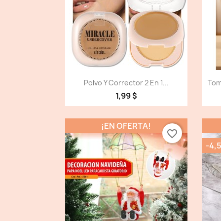
Vista detallada

Polvo Y Corrector 2 En 1...
Tom
1,99 $
¡EN OFERTA!
favorite_border
-4,5