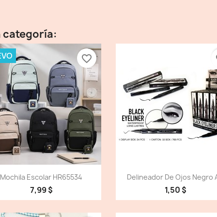
 categoría:
EVO
favorite_border
fa
Vista detallada
Vista detallada


Mochila Escolar HR65534
Delineador De Ojos Negro A
7,99 $
1,50 $