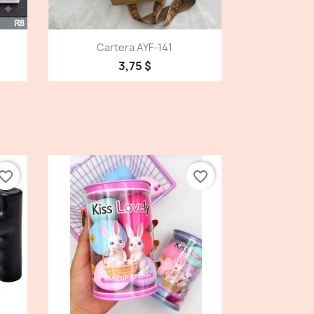
Vista detallada

Cartera AYF-141
3,75 $
vorite_border
favorite_border