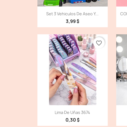
Vista detallada

Set 3 Vehiculos De Aseo Y...
CO
3,99 $
favorite_border
Vista detallada

Lima De Uñas 3674
0,30 $