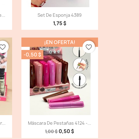
Vista detallada

...
Set De Esponja 4389
1,75 $
¡EN OFERTA!
vorite_border
favorite_border
-0,50 $
Vista detallada

...
Máscara De Pestañas 4124 -...
0,50 $
1,00 $