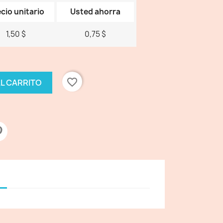
cio unitario
Usted ahorra
1,50 $
0,75 $
favorite_border
AL CARRITO