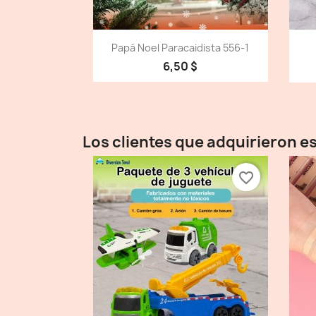
Vista detallada

Papá Noel Paracaidista 556-1
6,50 $
Los clientes que adquirieron 
favorite_border