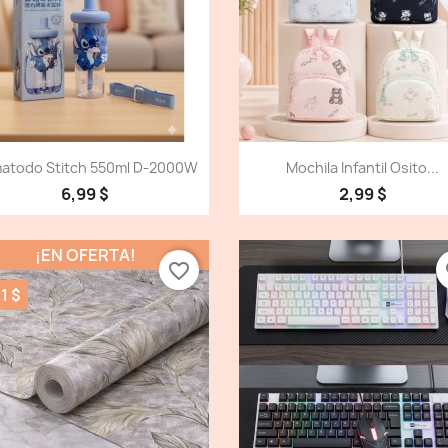
Vista detallada
Vista detallada


atodo Stitch 550ml D-2000W
Mochila Infantil Osito...
6,99 $
2,99 $
¡EN OFERTA!
favorite_border
fa
1 $