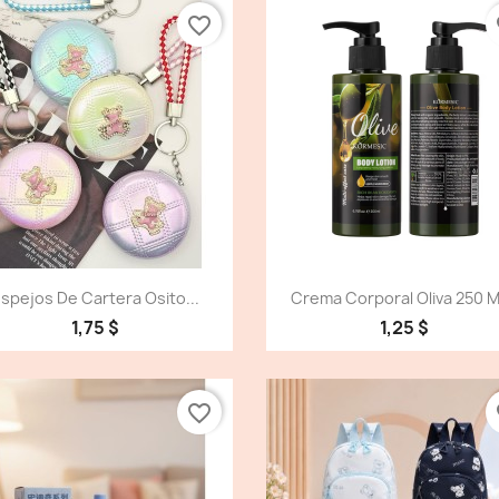
favorite_border
fa
Vista detallada
Vista detallada


spejos De Cartera Osito...
Crema Corporal Oliva 250 Ml
1,75 $
1,25 $
favorite_border
fa