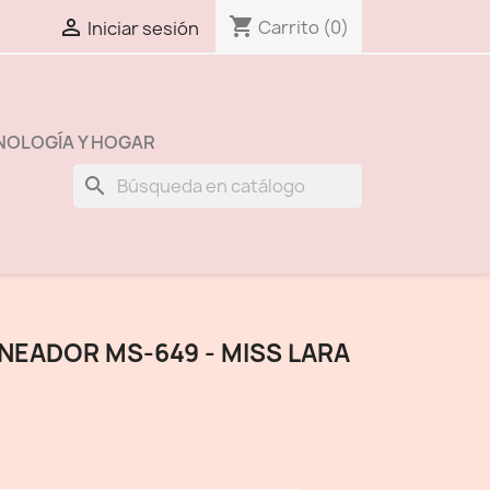
shopping_cart

Carrito
(0)
Iniciar sesión
NOLOGÍA Y HOGAR
search
ELINEADOR MS-649 - MISS LARA