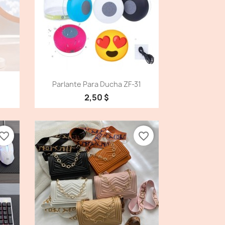
Vista detallada

Parlante Para Ducha ZF-31
2,50 $
vorite_border
favorite_border