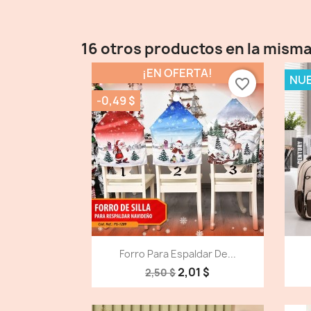
16 otros productos en la misma
¡EN OFERTA!
NU
favorite_border
-0,49 $
Vista detallada

Forro Para Espaldar De...
2,01 $
2,50 $