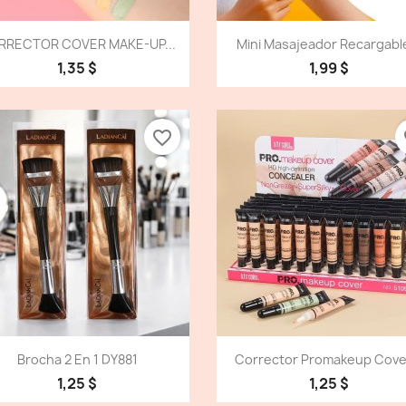
Vista detallada
Vista detallada


RRECTOR COVER MAKE-UP...
Mini Masajeador Recargable
1,35 $
1,99 $
favorite_border
fa
Vista detallada
Vista detallada


Brocha 2 En 1 DY881
Corrector Promakeup Cover
1,25 $
1,25 $