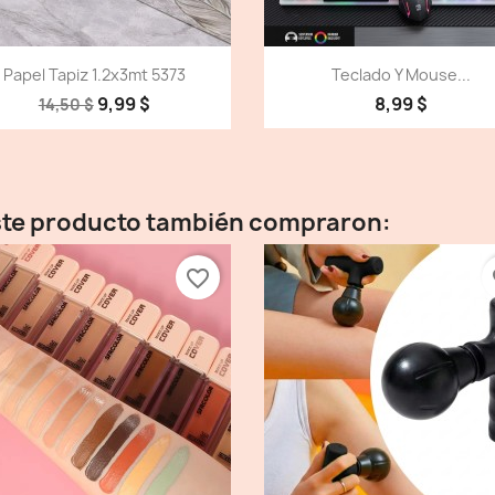
Vista detallada
Vista detallada


Papel Tapiz 1.2x3mt 5373
Teclado Y Mouse...
9,99 $
8,99 $
14,50 $
este producto también compraron:
favorite_border
fa