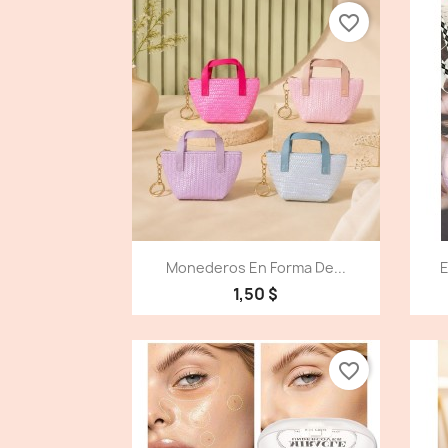
favorite_border
Vista detallada

Monederos En Forma De...
E
1,50 $
favorite_border