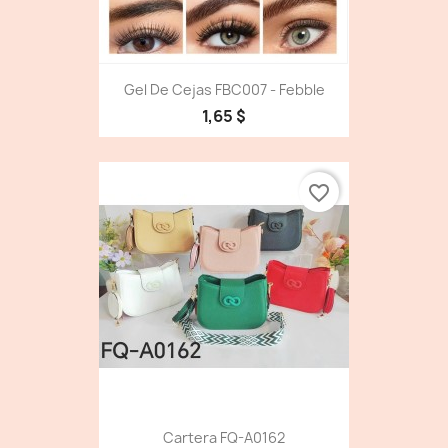
Gel De Cejas FBC007 - Febble
1,65 $
favorite_border
Cartera FQ-A0162