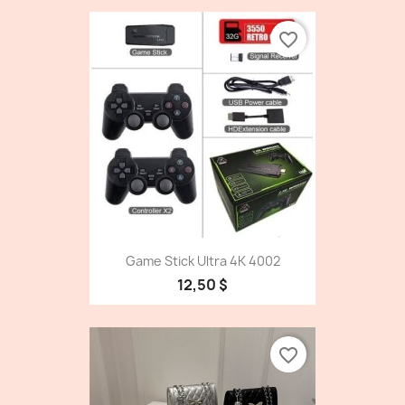
favorite_border
Game Stick Ultra 4K 4002
12,50 $
favorite_border