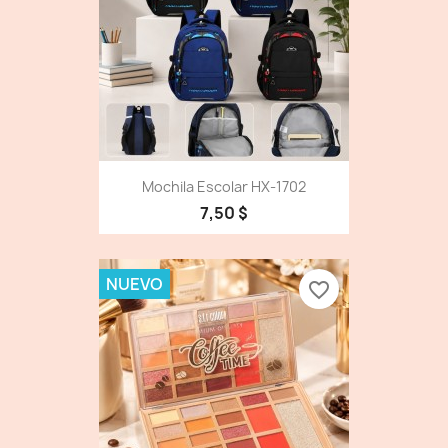
Mochila Escolar HX-1702
7,50 $
NUEVO
favorite_border