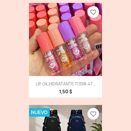
favorite_border
LIP OIL HIDRATANTE 71398-47...
1,50 $
NUEVO
favorite_border