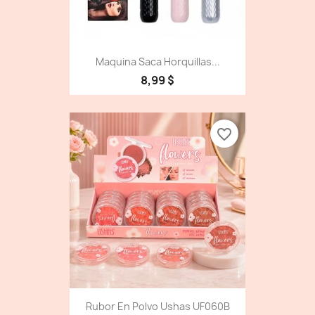
Maquina Saca Horquillas...
8,99 $
favorite_border
Rubor En Polvo Ushas UF060B