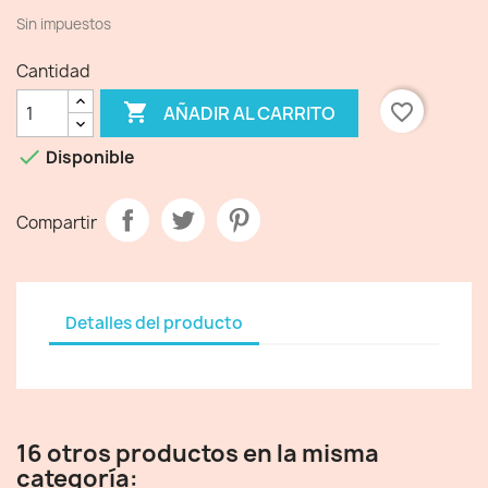
Sin impuestos
Cantidad

favorite_border
AÑADIR AL CARRITO

Disponible
Compartir
Detalles del producto
16 otros productos en la misma
categoría: