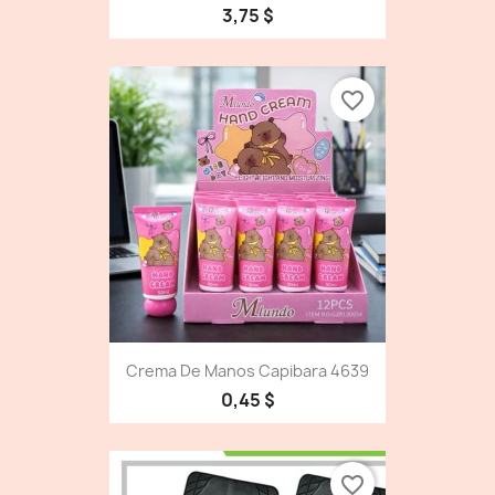
3,75 $
favorite_border
Crema De Manos Capibara 4639
0,45 $
favorite_border