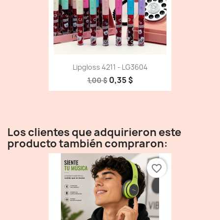
Lipgloss 4211 - LG3604
0,35 $
1,00 $
Los clientes que adquirieron este
producto también compraron:
favorite_border