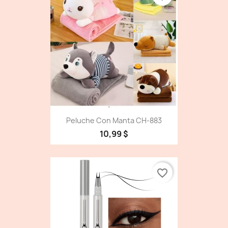
Peluche Con Manta CH-883
10,99 $
favorite_border