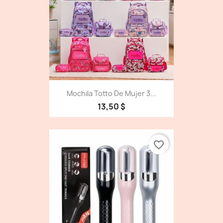
Mochila Totto De Mujer 3...
13,50 $
favorite_border