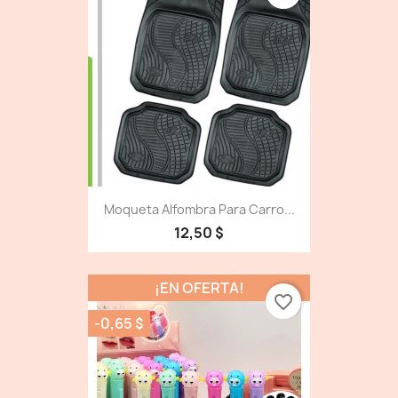
Moqueta Alfombra Para Carro...
12,50 $
¡EN OFERTA!
favorite_border
-0,65 $