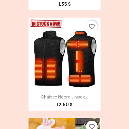
1,35 $
favorite_border
Chaleco Negro Unisex...
12,50 $
favorite_border