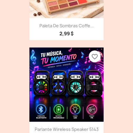
Paleta De Sombras Coffe...
2,99 $
favorite_border
Parlante Wireless Speaker 5143