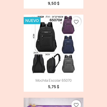
9,50 $
NUEVO
favorite_border
Mochila Escolar 65070
5,75 $
favorite_border