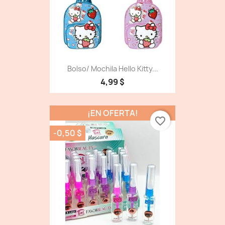
Bolso/ Mochila Hello Kitty...
4,99 $
¡EN OFERTA!
favorite_border
-0,50 $