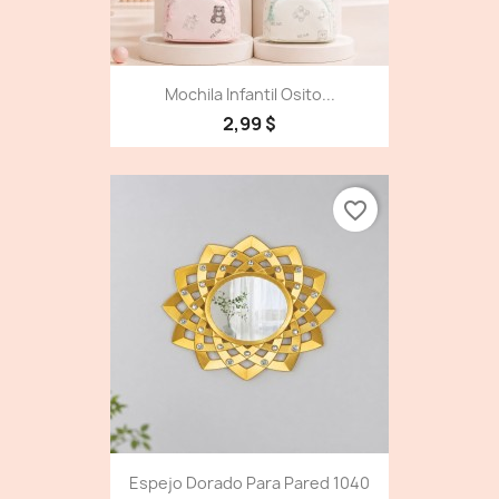
Mochila Infantil Osito...
2,99 $
favorite_border
Espejo Dorado Para Pared 1040