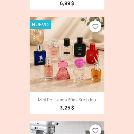
6,99 $
NUEVO
favorite_border
Mini Perfumes 30ml Surtidos
3,25 $
favorite_border