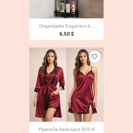
Organizador Esquinero 4...
6,50 $
favorite_border
Pijama De Seda 4pcs 3215-6