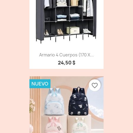
Armario 4 Cuerpos (170 X...
24,50 $
NUEVO
favorite_border