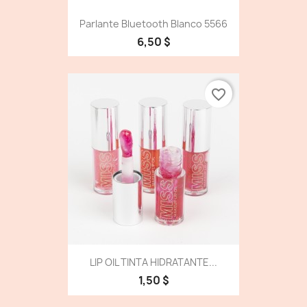
Parlante Bluetooth Blanco 5566
6,50 $
favorite_border
LIP OIL TINTA HIDRATANTE...
1,50 $