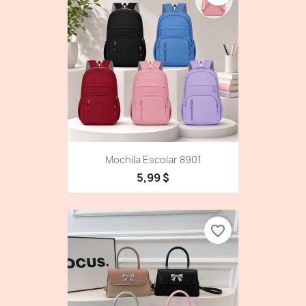
Mochila Escolar 8901
5,99 $
favorite_border