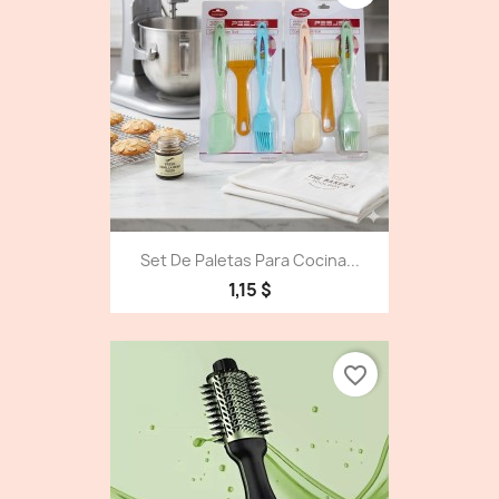
Set De Paletas Para Cocina...
1,15 $
favorite_border