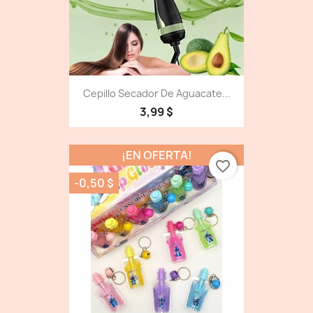
Cepillo Secador De Aguacate...
3,99 $
¡EN OFERTA!
favorite_border
-0,50 $