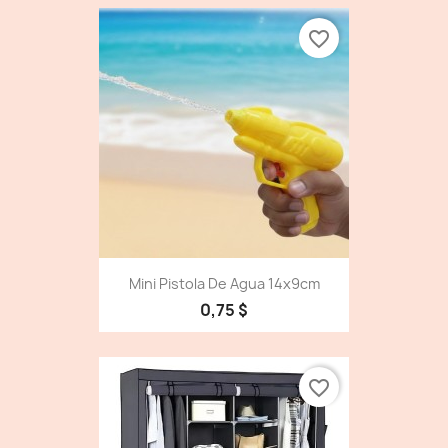
favorite_border
Mini Pistola De Agua 14x9cm
0,75 $
favorite_border