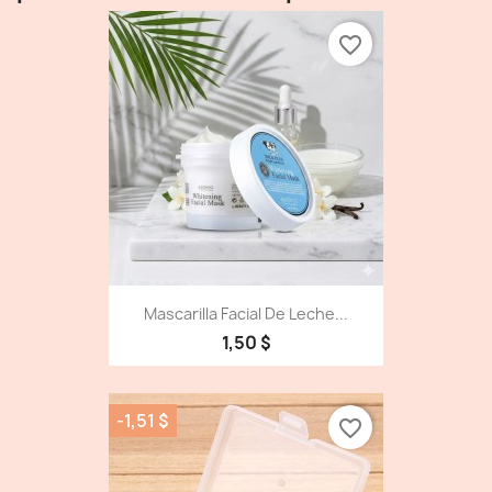
favorite_border
Mascarilla Facial De Leche...
1,50 $
-1,51 $
favorite_border