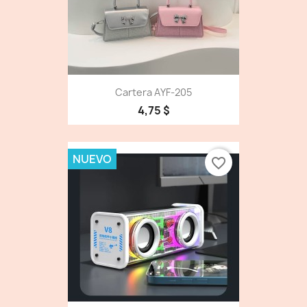
Cartera AYF-205
4,75 $
NUEVO
favorite_border