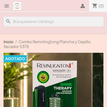
shopping_cart


(0)
search
Inicio
Combo Remnlingtong Plancha y Cepillo
Secador 5379
AGOTADO