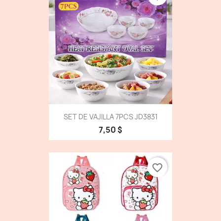
SET DE VAJILLA 7PCS JD3831
7,50 $
favorite_border