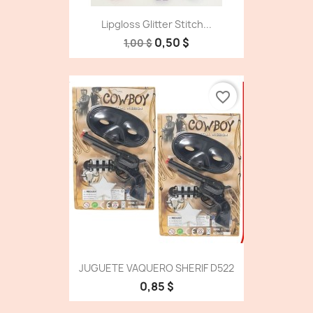
Lipgloss Glitter Stitch...
0,50 $
1,00 $
favorite_border
JUGUETE VAQUERO SHERIF D522
0,85 $