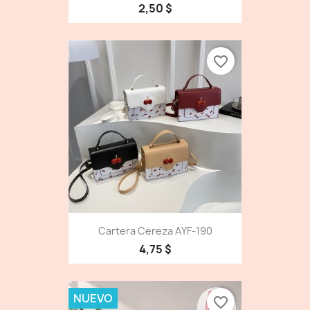
2,50 $
favorite_border
Cartera Cereza AYF-190
4,75 $
NUEVO
favorite_border