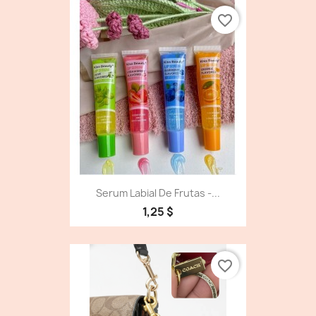
favorite_border
Serum Labial De Frutas -...
1,25 $
favorite_border