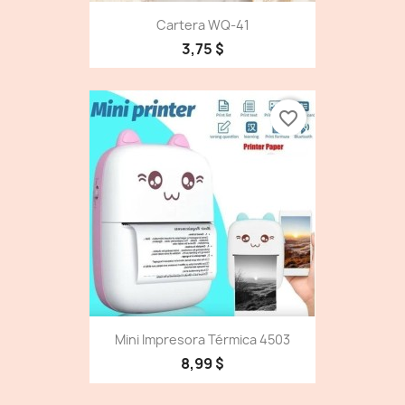
Cartera WQ-41
3,75 $
favorite_border
Mini Impresora Térmica 4503
8,99 $