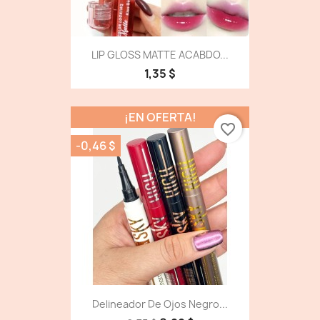
LIP GLOSS MATTE ACABDO...
1,35 $
¡EN OFERTA!
favorite_border
-0,46 $
Delineador De Ojos Negro...