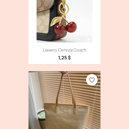
Llavero Cereza Coach
1,25 $
favorite_border