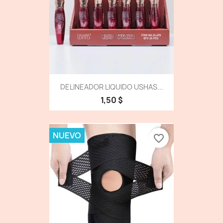
DELINEADOR LIQUIDO USHAS...
1,50 $
NUEVO
favorite_border