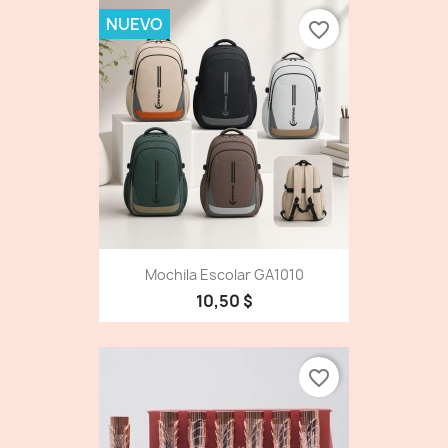
NUEVO
favorite_border
Mochila Escolar GA1010
10,50 $
favorite_border