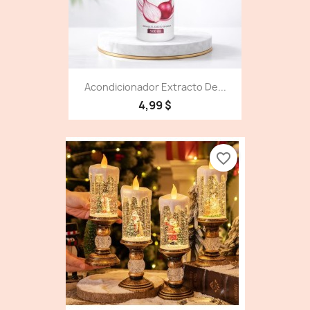
Acondicionador Extracto De...
4,99 $
favorite_border