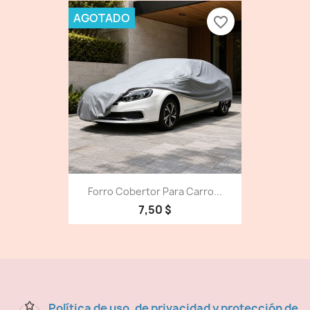
AGOTADO
favorite_border
Forro Cobertor Para Carro...
7,50 $
Política de uso, de privacidad y protección de