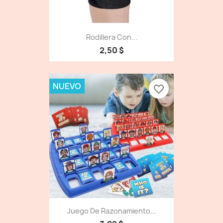
Rodillera Con...
2,50 $
NUEVO
favorite_border
Juego De Razonamiento...