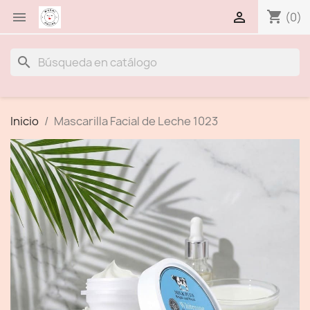
shopping_cart


(0)
search
Inicio
Mascarilla Facial de Leche 1023