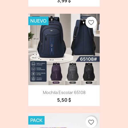
3,99 $
NUEVO
favorite_border
Mochila Escolar 65108
5,50 $
PACK
favorite_border