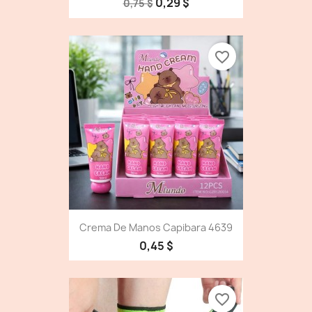
0,29 $
0,75 $
favorite_border
Crema De Manos Capibara 4639
0,45 $
favorite_border