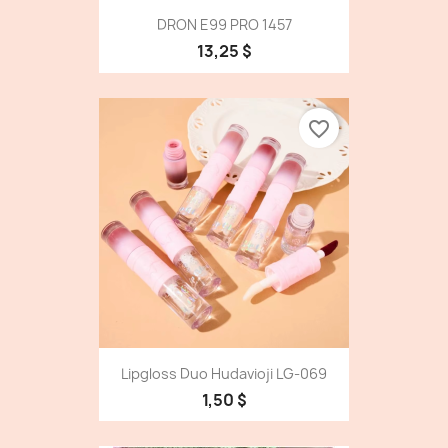
DRON E99 PRO 1457
13,25 $
favorite_border
Lipgloss Duo Hudavioji LG-069
1,50 $