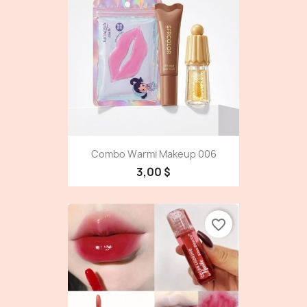
Combo Warmi Makeup 006
3,00 $
favorite_border