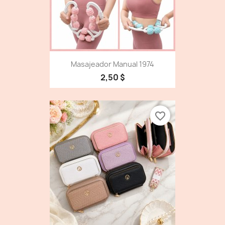
Masajeador Manual 1974
2,50 $
favorite_border