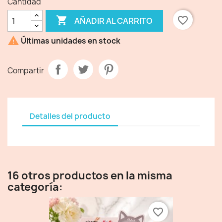
Cantidad

favorite_border
AÑADIR AL CARRITO

Últimas unidades en stock
Compartir
Detalles del producto
16 otros productos en la misma
categoría:
favorite_border