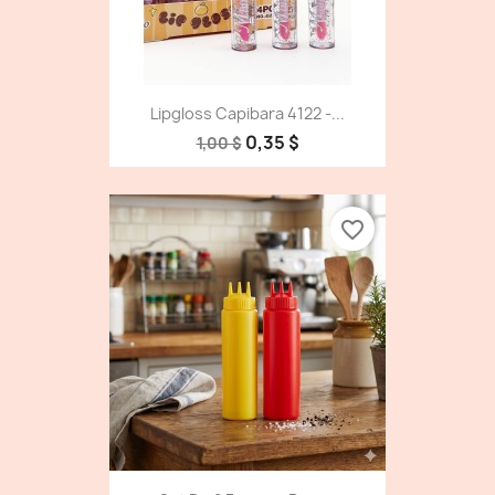
Lipgloss Capibara 4122 -...
0,35 $
1,00 $
favorite_border