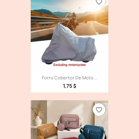
favorite_border
Forro Cobertor De Moto...
1,75 $
favorite_border