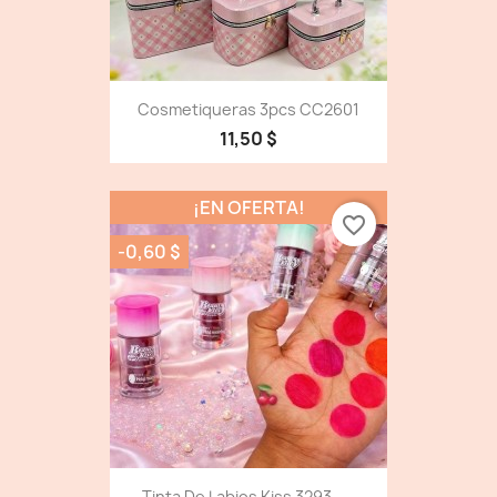
Cosmetiqueras 3pcs CC2601
11,50 $
¡EN OFERTA!
favorite_border
-0,60 $
Tinta De Labios Kiss 3293 -...