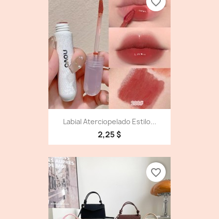
favorite_border
Labial Aterciopelado Estilo...
2,25 $
favorite_border