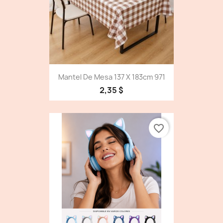
Mantel De Mesa 137 X 183cm 971
2,35 $
favorite_border