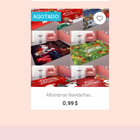
AGOTADO
favorite_border
Alfombras Navideñas...
0,99 $