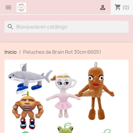
shopping_cart


(0)
search
Inicio
Peluches de Brain Rot 30cm 66051