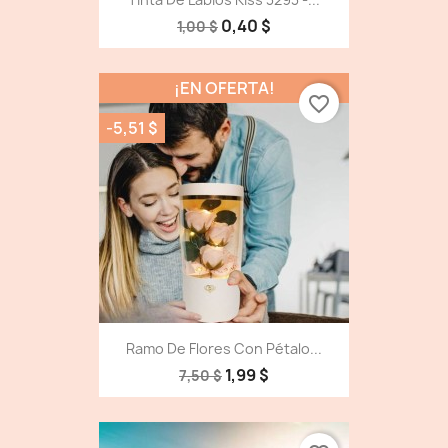
0,40 $
1,00 $
¡EN OFERTA!
favorite_border
-5,51 $
Ramo De Flores Con Pétalo...
1,99 $
7,50 $