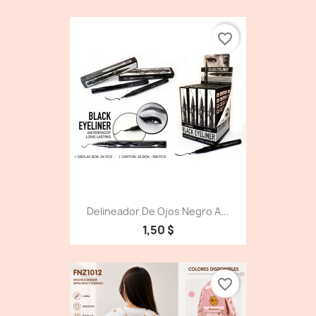
favorite_border
Delineador De Ojos Negro A...
1,50 $
favorite_border