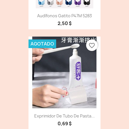
Audífonos Gatito P47M 5283
2,50 $
AGOTADO
favorite_border
Exprimidor De Tubo De Pasta...
0,69 $