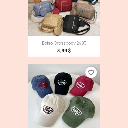
Bolso Crossbody 2403
3,99 $
favorite_border