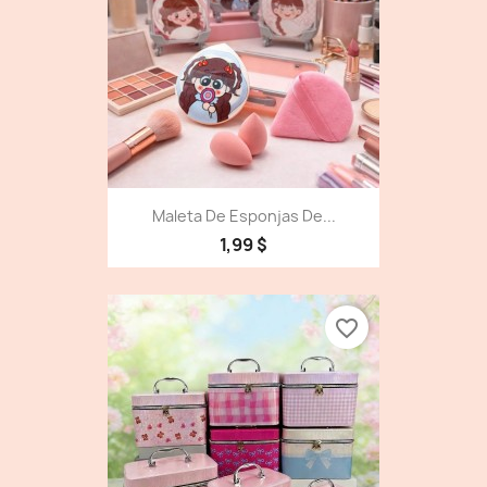
Maleta De Esponjas De...
1,99 $
favorite_border