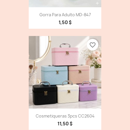
Gorra Para Adulto MD-847
1,50 $
favorite_border
Cosmetiqueras 3pcs CC2604
11,50 $