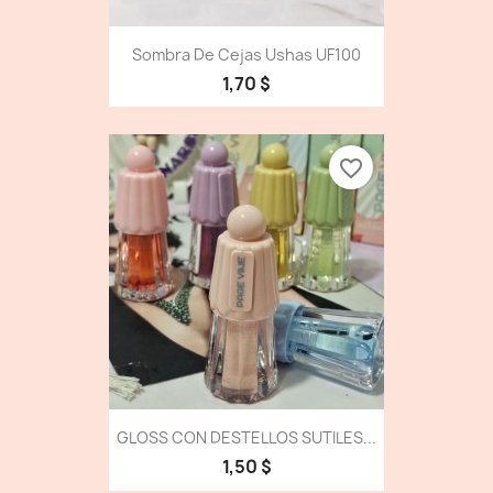
Sombra De Cejas Ushas UF100
1,70 $
favorite_border
GLOSS CON DESTELLOS SUTILES...
1,50 $