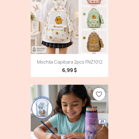
Mochila Capibara 2pcs FNZ1012
6,99 $
favorite_border