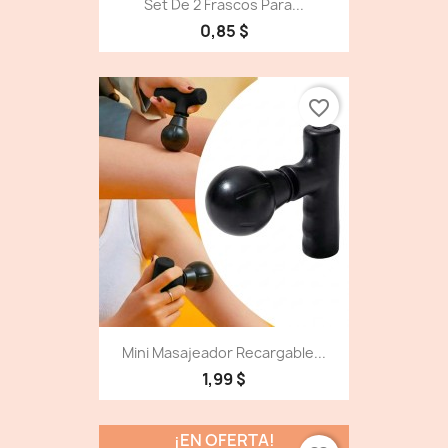
Set De 2 Frascos Para...
0,85 $
favorite_border
Mini Masajeador Recargable...
1,99 $
¡EN OFERTA!