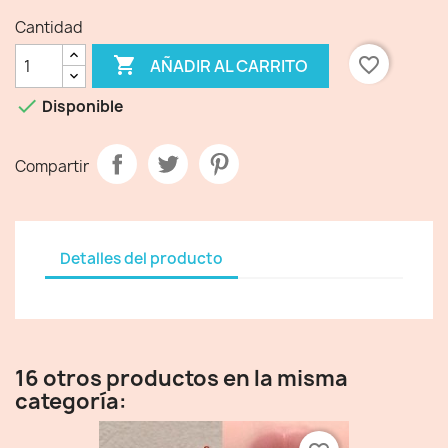
Cantidad

favorite_border
AÑADIR AL CARRITO

Disponible
Compartir
Detalles del producto
16 otros productos en la misma
categoría: