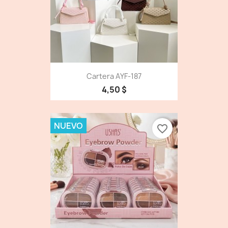
Cartera AYF-187
4,50 $
NUEVO
favorite_border