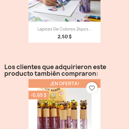
Lapices De Colores 24pcs...
2,50 $
Los clientes que adquirieron este
producto también compraron:
¡EN OFERTA!
favorite_border
-0,65 $