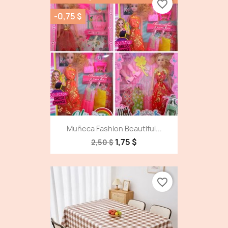
favorite_border
-0,75 $
Muñeca Fashion Beautiful...
1,75 $
2,50 $
favorite_border