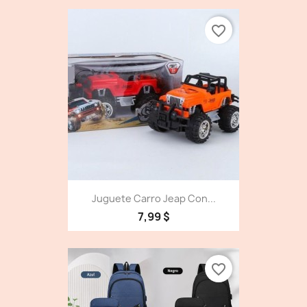
favorite_border
Juguete Carro Jeap Con...
7,99 $
favorite_border