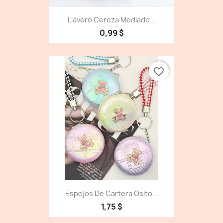
Llavero Cereza Mediado...
0,99 $
favorite_border
Espejos De Cartera Osito...
1,75 $