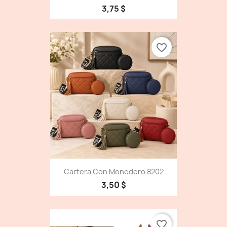
3,75 $
favorite_border
Cartera Con Monedero 8202
3,50 $
favorite_border