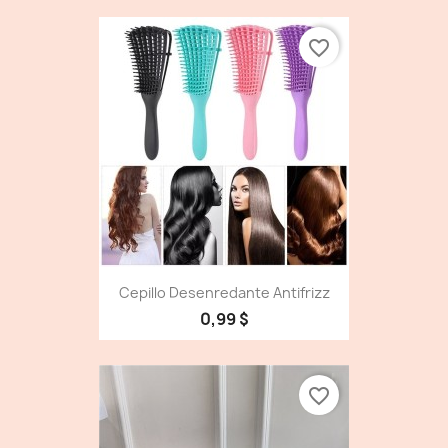
favorite_border
Cepillo Desenredante Antifrizz
0,99 $
favorite_border