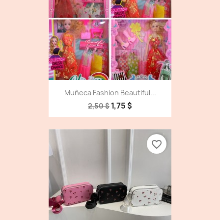
Muñeca Fashion Beautiful...
1,75 $
2,50 $
favorite_border