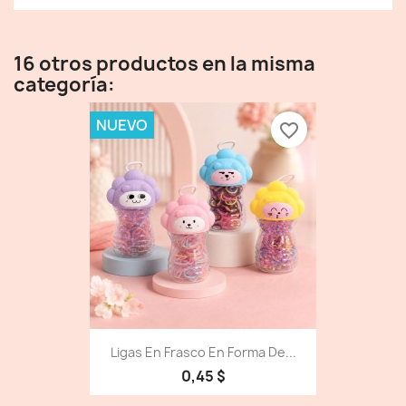
16 otros productos en la misma
categoría:
NUEVO
favorite_border
Ligas En Frasco En Forma De...
0,45 $