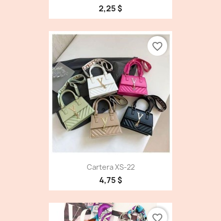
2,25 $
favorite_border
Cartera XS-22
4,75 $
favorite_border