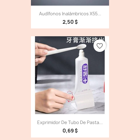
Audífonos Inalámbricos X55...
2,50 $
favorite_border
Exprimidor De Tubo De Pasta...
0,69 $