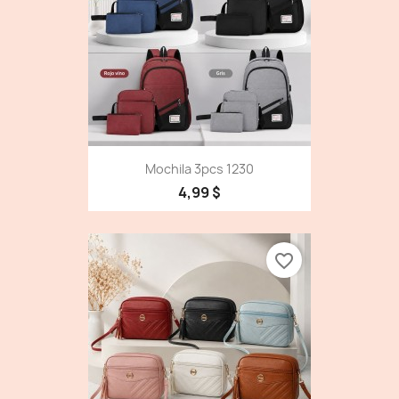
Mochila 3pcs 1230
4,99 $
favorite_border