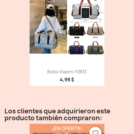
Bolso Viajero Y2833
4,99 $
Los clientes que adquirieron este
producto también compraron:
¡EN OFERTA!
favorite_border