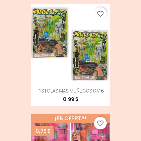
favorite_border
PISTOLAS MAS MUÑECOS D416
0,99 $
¡EN OFERTA!
favorite_border
-0,75 $