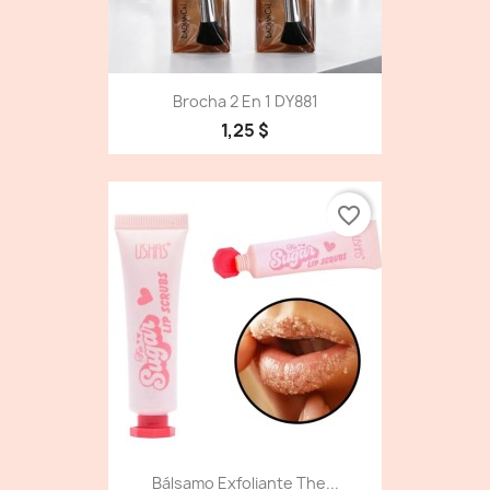
Brocha 2 En 1 DY881
1,25 $
favorite_border
Bálsamo Exfoliante The...