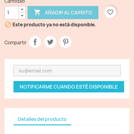
Cantidad

favorite_border
AÑADIR AL CARRITO

Este producto ya no está disponible.
Compartir
NOTIFICARME CUANDO ESTÉ DISPONIBLE
Detalles del producto