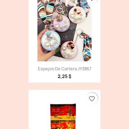
Espejos De Cartera JY3867
2,25 $
favorite_border