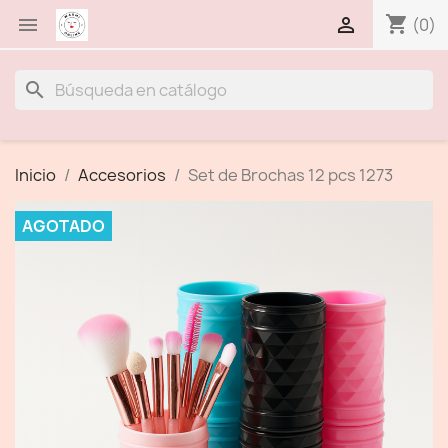
shopping_cart


(0)
search
Inicio
Accesorios
Set de Brochas 12 pcs 1273
AGOTADO