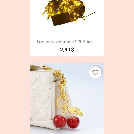
Luces Navideñas 300L 30mt...
2,99 $
favorite_border