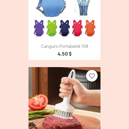
Canguro Portabebé 108
4,50 $
favorite_border