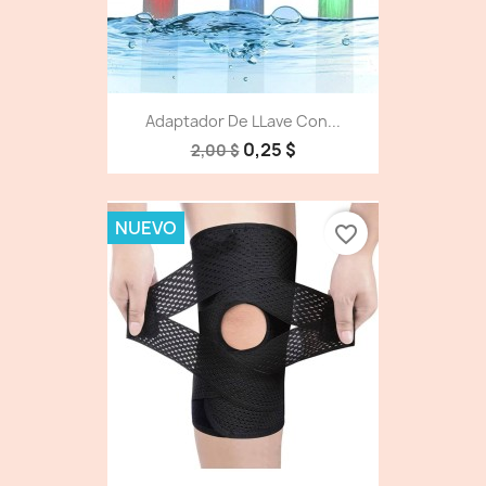
Adaptador De LLave Con...
0,25 $
2,00 $
NUEVO
favorite_border