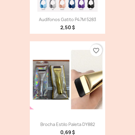
Audífonos Gatito P47M 5283
2,50 $
favorite_border
Brocha Estilo Paleta DY882
0,69 $