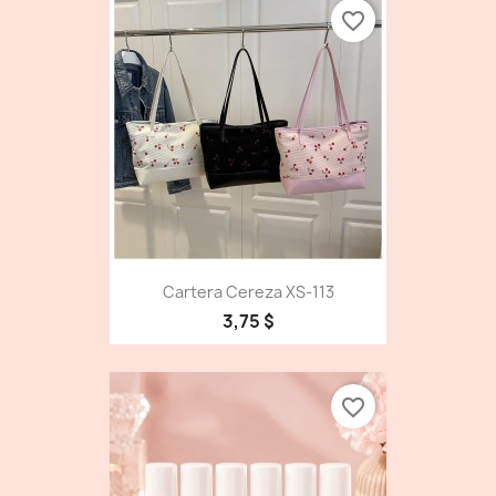
favorite_border
Cartera Cereza XS-113
3,75 $
favorite_border