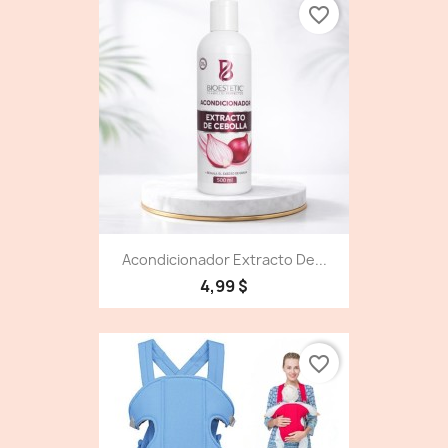
favorite_border
Acondicionador Extracto De...
4,99 $
favorite_border