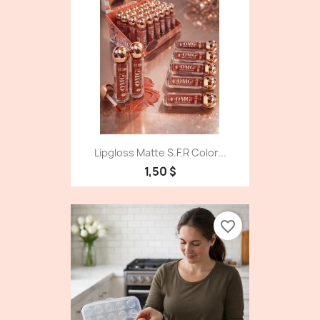
Lipgloss Matte S.f.r Color...
1,50 $
favorite_border