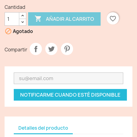
Cantidad

favorite_border
AÑADIR AL CARRITO

Agotado
Compartir
NOTIFICARME CUANDO ESTÉ DISPONIBLE
Detalles del producto