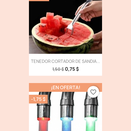
TENEDOR CORTADOR DE SANDIA...
0,75 $
1,50 $
¡EN OFERTA!
favorite_border
-1,75 $