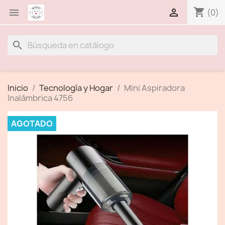
shopping_cart


(0)
search
Inicio
Tecnología y Hogar
Mini Aspiradora
Inalámbrica 4756
AGOTADO