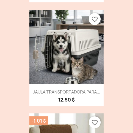
favorite_border
JAULA TRANSPORTADORA PARA...
12,50 $
-1,01 $
favorite_border