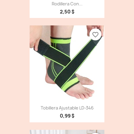
Rodillera Con...
2,50 $
favorite_border
Tobillera Ajustable LD-346
0,99 $