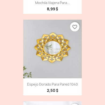
Mochila Viajera Para...
8,99 $
favorite_border
Espejo Dorado Para Pared 1040
2,50 $