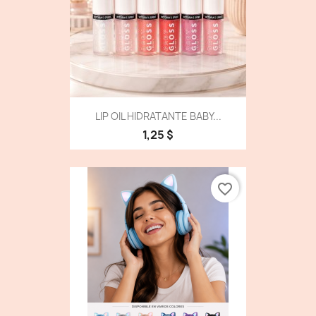
LIP OIL HIDRATANTE BABY...
1,25 $
favorite_border