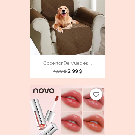
Cobertor De Muebles...
2,99 $
4,00 $
favorite_border