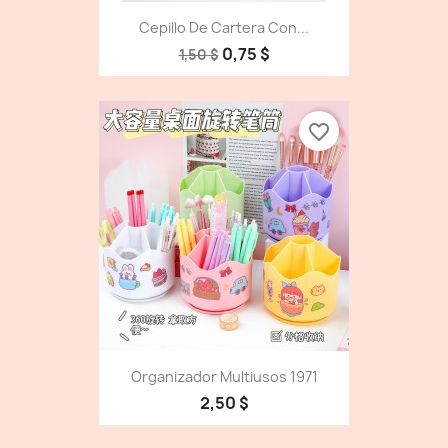
Cepillo De Cartera Con...
0,75 $
1,50 $
favorite_border
Organizador Multiusos 1971
2,50 $