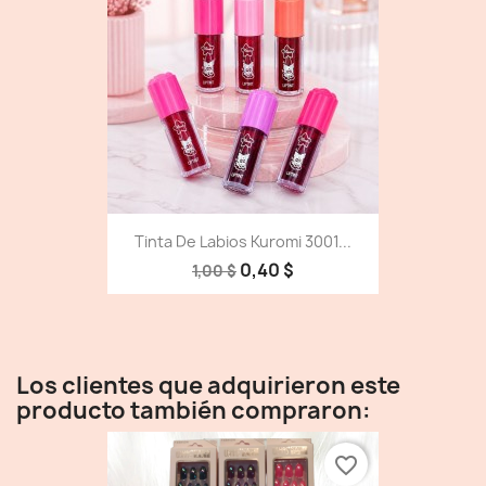
Tinta De Labios Kuromi 3001...
0,40 $
1,00 $
Los clientes que adquirieron este
producto también compraron:
favorite_border