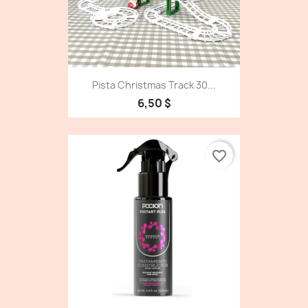
Pista Christmas Track 30...
6,50 $
favorite_border