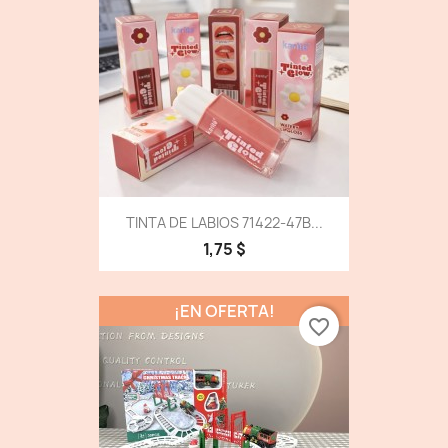
TINTA DE LABIOS 71422-47B...
1,75 $
¡EN OFERTA!
favorite_border