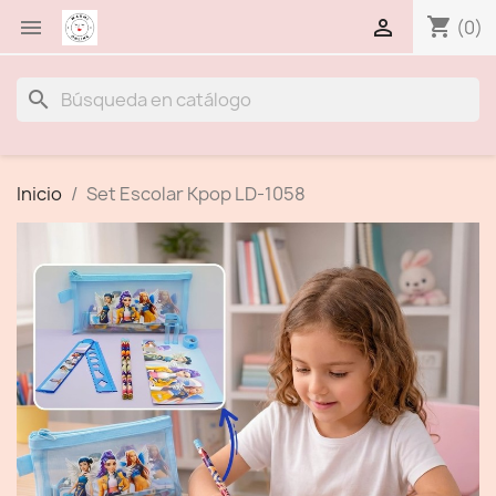
shopping_cart


(0)
search
Inicio
Set Escolar Kpop LD-1058