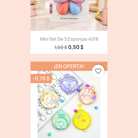
Mini Set De 5 Esponjas 4018
0,50 $
1,00 $
¡EN OFERTA!
favorite_border
-0,75 $