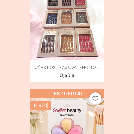
UÑAS POSTIZAS OVAL EFECTO...
0,50 $
¡EN OFERTA!
favorite_border
-0,50 $