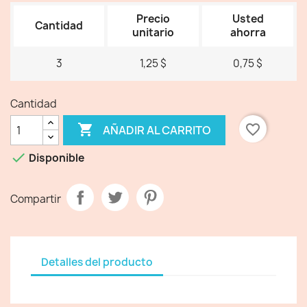
Precio
Usted
Cantidad
unitario
ahorra
3
1,25 $
0,75 $
Cantidad

favorite_border
AÑADIR AL CARRITO

Disponible
Compartir
Detalles del producto