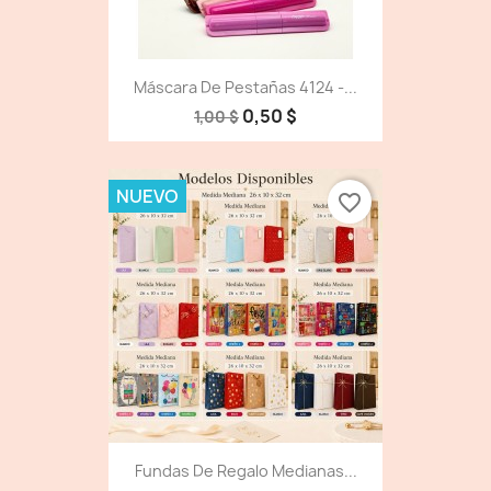
Máscara De Pestañas 4124 -...
0,50 $
1,00 $
NUEVO
favorite_border
Fundas De Regalo Medianas...