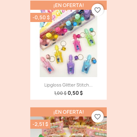
¡EN OFERTA!
favorite_border
-0,50 $
Lipgloss Glitter Stitch...
0,50 $
1,00 $
¡EN OFERTA!
favorite_border
-2,51 $