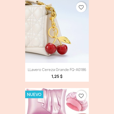
favorite_border
LLavero Cereza Grande FQ-A0186
1,25 $
NUEVO
favorite_border