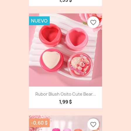
1,35 $
NUEVO
favorite_border
Rubor Blush Osito Cute Bear...
1,99 $
-0,60 $
favorite_border