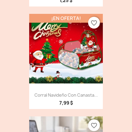
1,25 $
¡EN OFERTA!
favorite_border
Corral Navideño Con Canasta...
7,99 $
favorite_border