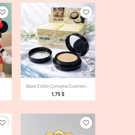
vorite_border
favorite_border
Vista detallada

.
Base Estilo Coreana Cushion...
1,75 $
vorite_border
favorite_border