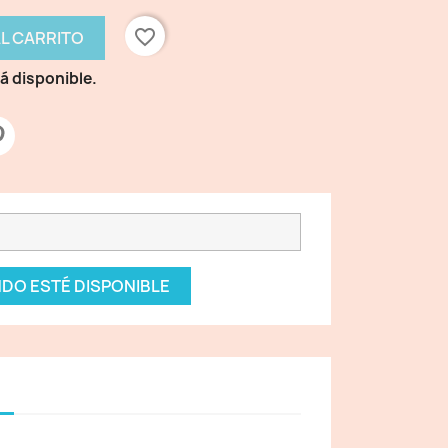
favorite_border
AL CARRITO
á disponible.
DO ESTÉ DISPONIBLE