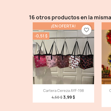
16 otros productos en la misma
¡EN OFERTA!
favorite_border
-0,51 $
Vista detallada

Cartera Cereza AYF-198
3,99 $
4,50 $