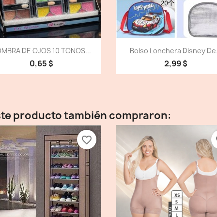
Vista detallada
Vista detallada


MBRA DE OJOS 10 TONOS...
Bolso Lonchera Disney De.
0,65 $
2,99 $
este producto también compraron:
favorite_border
fa