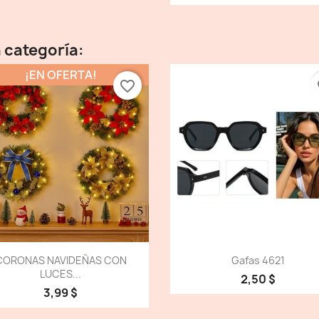
 categoría:
¡EN OFERTA!
favorite_border
fa
Vista detallada
Vista detallada


CORONAS NAVIDEÑAS CON
Gafas 4621
LUCES...
2,50 $
3,99 $