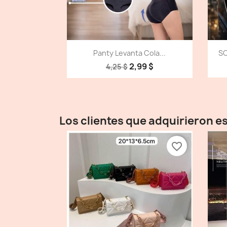
Vista detallada

Panty Levanta Cola...
SO
2,99 $
4,25 $
Los clientes que adquirieron 
favorite_border