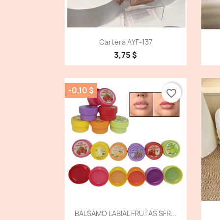
Vista detallada

Cartera AYF-137
3,75 $
-0,10 $
favorite_border
Vista detallada

BALSAMO LABIAL FRUTAS SFR...