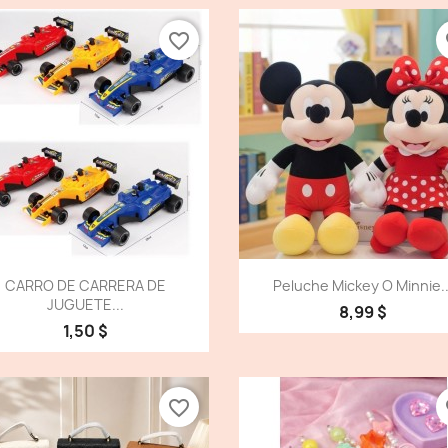
favorite_border
fa
Vista detallada
Vista detallada


CARRO DE CARRERA DE
Peluche Mickey O Minnie..
JUGUETE...
8,99 $
1,50 $
favorite_border
fa