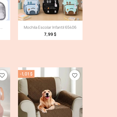
Vista detallada

..
Mochila Escolar Infantil 65406
7,99 $
-1,01 $
vorite_border
favorite_border