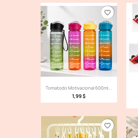
favorite_border
Vista detallada

Tomatodo Motivacional 600ml...
1,99 $
favorite_border