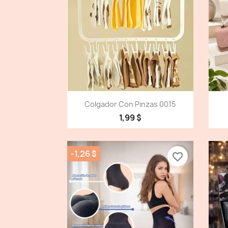
Vista detallada

Colgador Con Pinzas 0015
1,99 $
-1,26 $
favorite_border