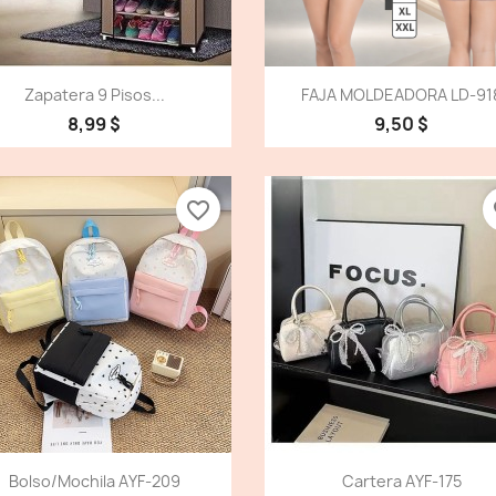
Vista detallada
Vista detallada


Zapatera 9 Pisos...
FAJA MOLDEADORA LD-91
8,99 $
9,50 $
favorite_border
fa
Vista detallada
Vista detallada


Bolso/Mochila AYF-209
Cartera AYF-175