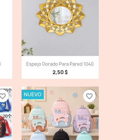
Vista detallada

1
Espejo Dorado Para Pared 1040
2,50 $
NUEVO
vorite_border
favorite_border