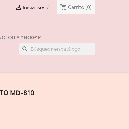
shopping_cart

Carrito
(0)
Iniciar sesión
NOLOGÍA Y HOGAR
search
TO MD-810