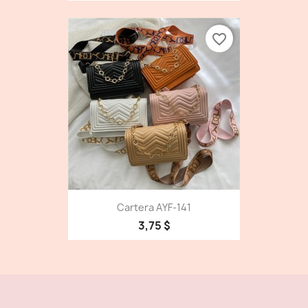
favorite_border
Cartera AYF-141
3,75 $