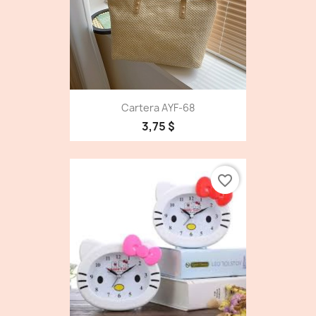
Cartera AYF-68
3,75 $
favorite_border