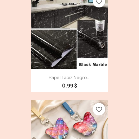
favorite_border
Papel Tapiz Negro...
0,99 $
favorite_border