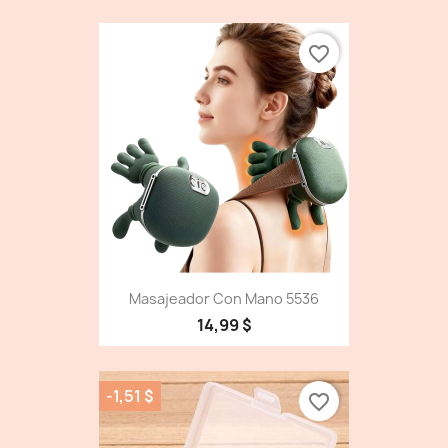
favorite_border
Masajeador Con Mano 5536
14,99 $
-1,51 $
favorite_border