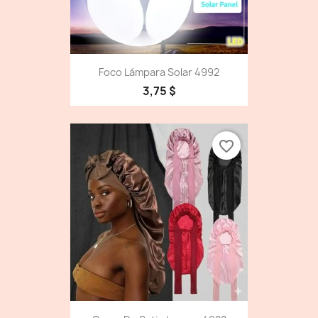
Foco Lámpara Solar 4992
3,75 $
favorite_border