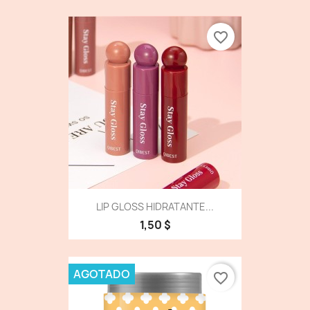
favorite_border
LIP GLOSS HIDRATANTE...
1,50 $
AGOTADO
favorite_border