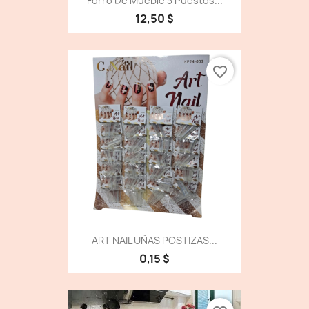
Forro De Mueble 3 Puestos...
12,50 $
favorite_border
ART NAIL UÑAS POSTIZAS...
0,15 $