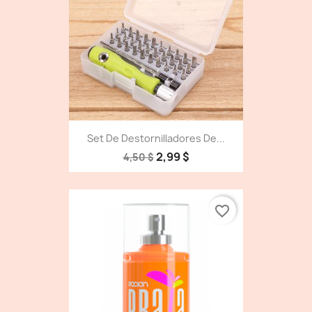
Set De Destornilladores De...
2,99 $
4,50 $
favorite_border