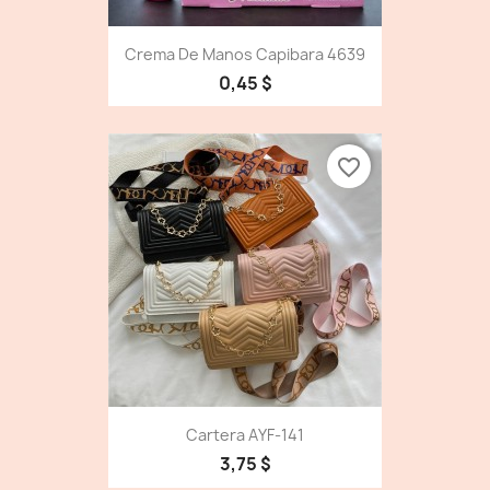
Crema De Manos Capibara 4639
0,45 $
favorite_border
Cartera AYF-141
3,75 $