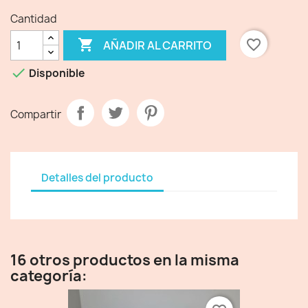
Cantidad

favorite_border
AÑADIR AL CARRITO

Disponible
Compartir
Detalles del producto
16 otros productos en la misma
categoría: