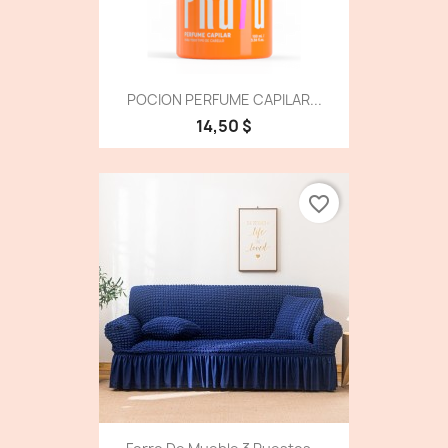
POCION PERFUME CAPILAR...
14,50 $
favorite_border