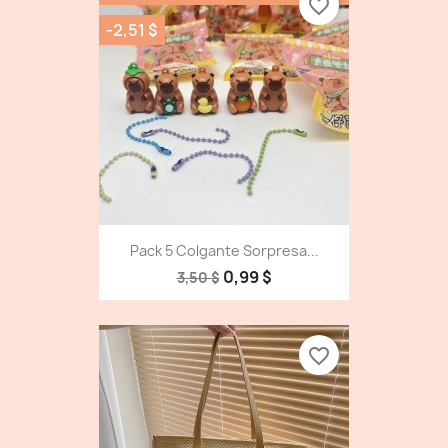
favorite_border
-2,51 $
Pack 5 Colgante Sorpresa...
0,99 $
3,50 $
favorite_border