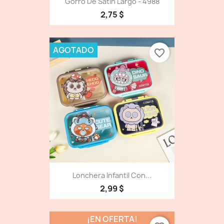
Gorro De Satin Largo - 4988
2,75 $
AGOTADO
favorite_border
Lonchera Infantil Con...
2,99 $
¡EN OFERTA!