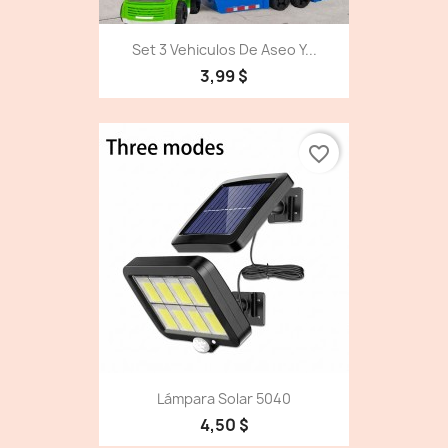
Set 3 Vehiculos De Aseo Y...
3,99 $
favorite_border
Lámpara Solar 5040
4,50 $