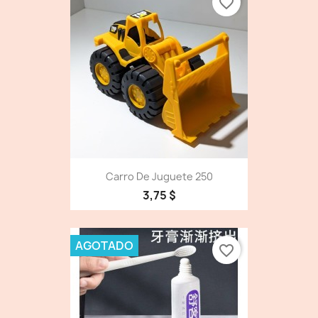
favorite_border
Carro De Juguete 250
3,75 $
AGOTADO
favorite_border