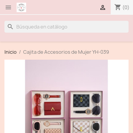
shopping_cart


(0)
search
Inicio
Cajita de Accesorios de Mujer YH-039