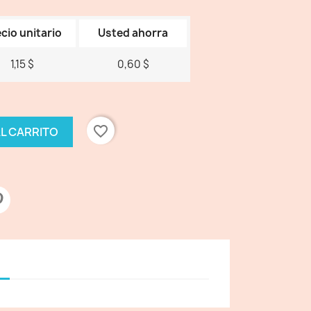
cio unitario
Usted ahorra
1,15 $
0,60 $
favorite_border
AL CARRITO