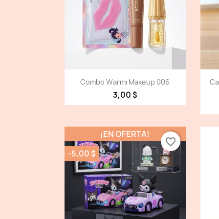
Vista detallada

Combo Warmi Makeup 006
Ca
3,00 $
¡EN OFERTA!
favorite_border
-5,00 $