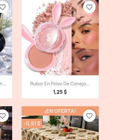
vorite_border
favorite_border
Vista detallada

...
Rubor En Polvo De Conejo...
1,25 $
¡EN OFERTA!
vorite_border
favorite_border
-0,51 $