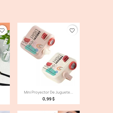
vorite_border
favorite_border
Vista detallada

Mini Proyector De Juguete...
0,99 $