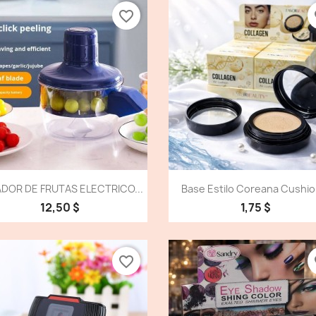
favorite_border
fa
Vista detallada
Vista detallada


DOR DE FRUTAS ELECTRICO...
Base Estilo Coreana Cushion
12,50 $
1,75 $
favorite_border
fa