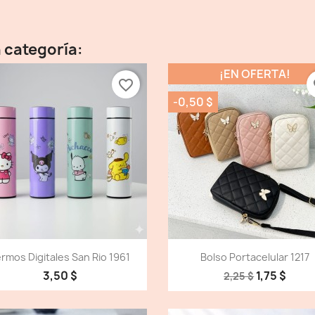
 categoría:
¡EN OFERTA!
favorite_border
fa
-0,50 $
Vista detallada
Vista detallada


rmos Digitales San Rio 1961
Bolso Portacelular 1217
3,50 $
1,75 $
2,25 $