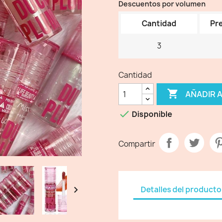
Descuentos por volumen
Cantidad
Pre
3
Cantidad

AÑADIR 

Disponible
Compartir

Detalles del producto