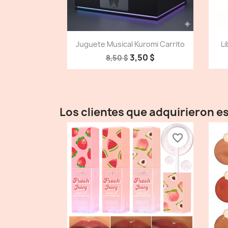
Vista detallada

Juguete Musical Kuromi Carrito
Li
3,50 $
8,50 $
Los clientes que adquirieron 
favorite_border