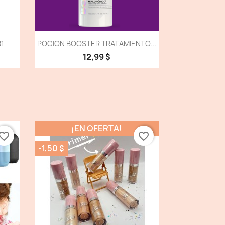
Vista detallada

81
POCION BOOSTER TRATAMIENTO...
12,99 $
¡EN OFERTA!
vorite_border
favorite_border
-1,50 $