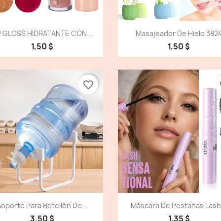
Vista detallada
Vista detallada


P GLOSS HIDRATANTE CON...
Masajeador De Hielo 382
1,50 $
1,50 $
favorite_border
fa
Vista detallada
Vista detallada


oporte Para Botellón De...
Máscara De Pestañas Lash.
3,50 $
1,35 $