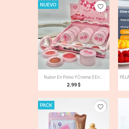
NUEVO
favorite_border
Vista detallada

Rubor En Polvo Y Crema 3 En...
PELA
2,99 $
PACK
favorite_border