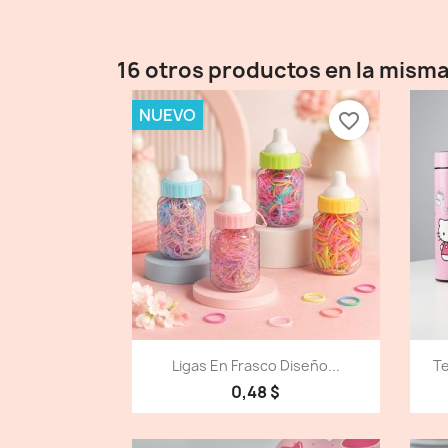
16 otros productos en la misma
NUEVO
favorite_border
Vista detallada

Ligas En Frasco Diseño...
Te
0,48 $