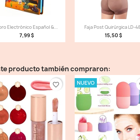
Vista detallada
Vista detallada


bro Electrónico Español &...
Faja Post Quirúrgica LD-4
7,99 $
15,50 $
este producto también compraron:
NUEVO
favorite_border
fa