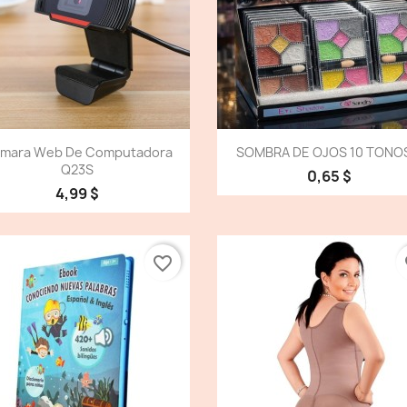
Vista detallada
Vista detallada


mara Web De Computadora
SOMBRA DE OJOS 10 TONOS
Q23S
0,65 $
4,99 $
favorite_border
fa