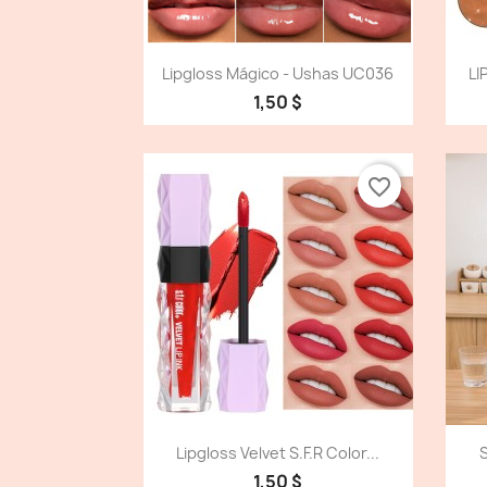
Vista detallada

Lipgloss Mágico - Ushas UC036
LI
1,50 $
favorite_border
Vista detallada

Lipgloss Velvet S.f.r Color...
S
1,50 $