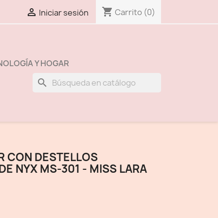
shopping_cart

Carrito
(0)
Iniciar sesión
NOLOGÍA Y HOGAR
search
R CON DESTELLOS
DE NYX MS-301 - MISS LARA