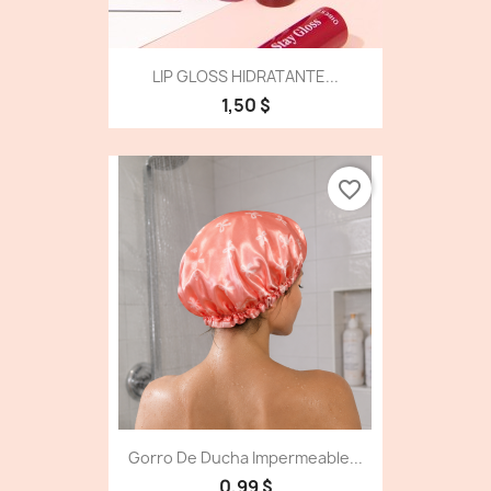
LIP GLOSS HIDRATANTE...
1,50 $
favorite_border
Gorro De Ducha Impermeable...
0,99 $