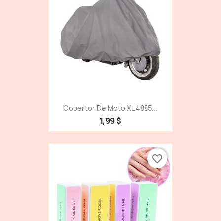
Cobertor De Moto XL 4885...
1,99 $
favorite_border