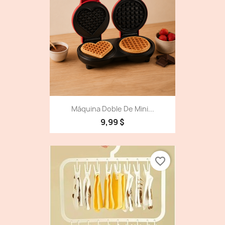
Máquina Doble De Mini...
9,99 $
favorite_border