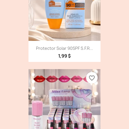
Protector Solar 90SPF S.f.r...
1,99 $
favorite_border