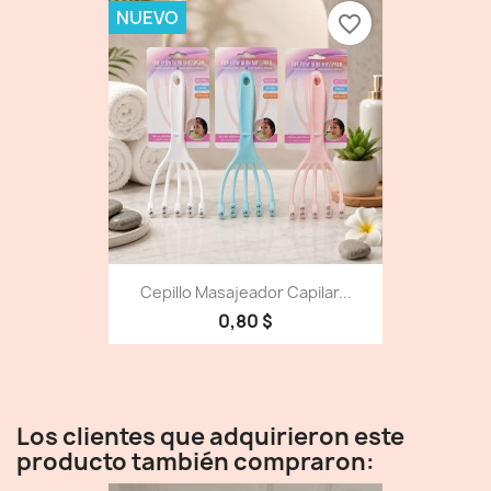
NUEVO
favorite_border
Cepillo Masajeador Capilar...
0,80 $
Los clientes que adquirieron este
producto también compraron: