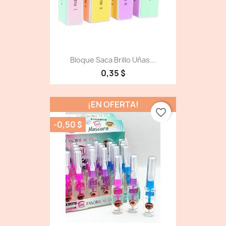
Bloque Saca Brillo Uñas...
0,35 $
¡EN OFERTA!
favorite_border
-0,50 $