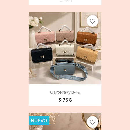
favorite_border
Cartera WQ-19
3,75 $
NUEVO
favorite_border