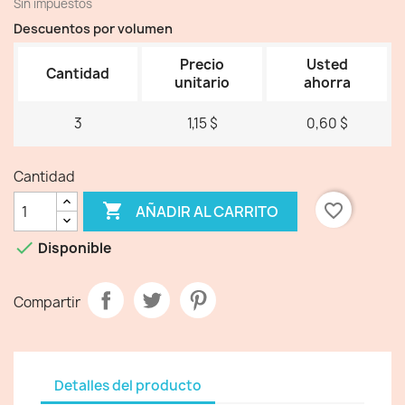
Sin impuestos
Descuentos por volumen
Precio
Usted
Cantidad
unitario
ahorra
3
1,15 $
0,60 $
Cantidad

favorite_border
AÑADIR AL CARRITO

Disponible
Compartir
Detalles del producto