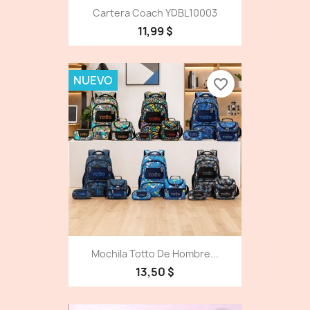
Cartera Coach YDBL10003
11,99 $
NUEVO
favorite_border
Mochila Totto De Hombre...
13,50 $