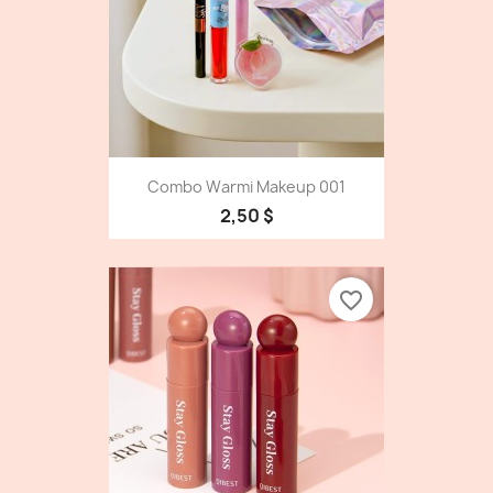
Combo Warmi Makeup 001
2,50 $
favorite_border