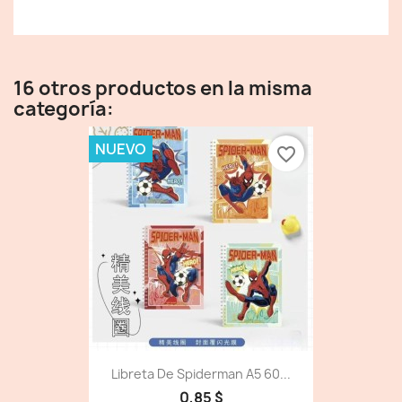
16 otros productos en la misma
categoría:
NUEVO
favorite_border
Libreta De Spiderman A5 60...
0,85 $