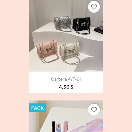
favorite_border
Cartera AYF-91
4,50 $
PACK
favorite_border