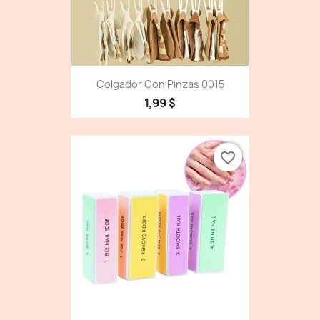
Colgador Con Pinzas 0015
1,99 $
favorite_border