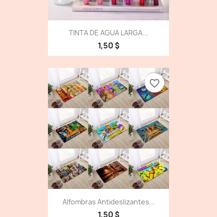
TINTA DE AGUA LARGA...
1,50 $
favorite_border
Alfombras Antideslizantes...
1,50 $