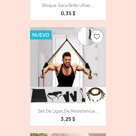
Bloque Saca Brillo Uñas...
0,35 $
NUEVO
favorite_border
Set De Ligas De Resistencia...
3,25 $