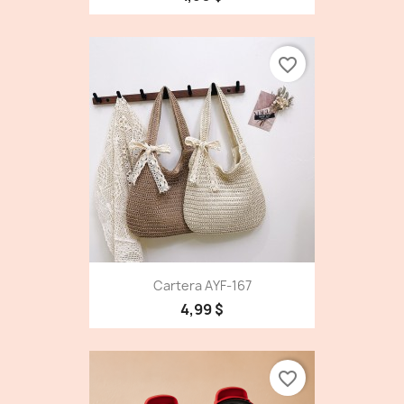
favorite_border
Cartera AYF-167
4,99 $
favorite_border