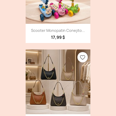
Scooter Monopatin Conejito...
17,99 $
favorite_border