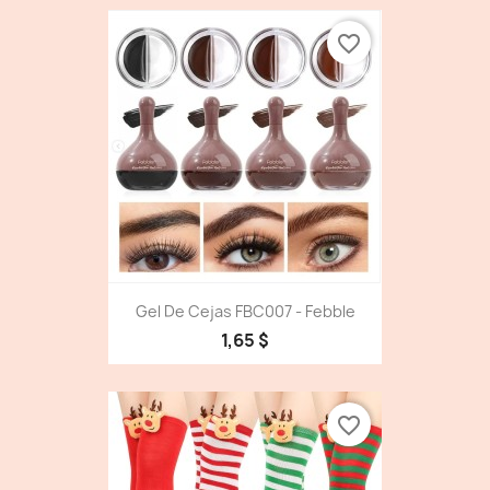
favorite_border
Gel De Cejas FBC007 - Febble
1,65 $
favorite_border