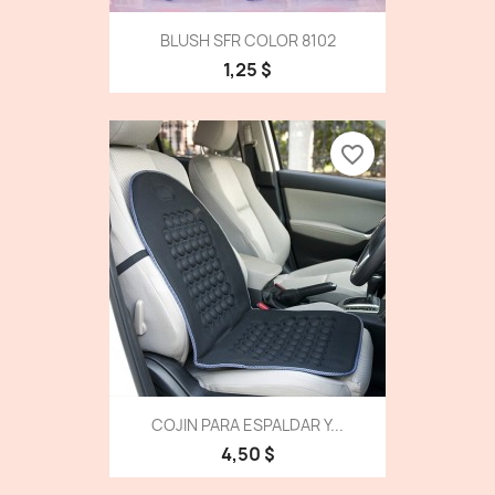
BLUSH SFR COLOR 8102
1,25 $
favorite_border
COJIN PARA ESPALDAR Y...
4,50 $