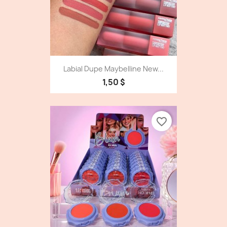
Labial Dupe Maybelline New...
1,50 $
favorite_border