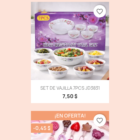
favorite_border
SET DE VAJILLA 7PCS JD3831
7,50 $
¡EN OFERTA!
favorite_border
-0,45 $