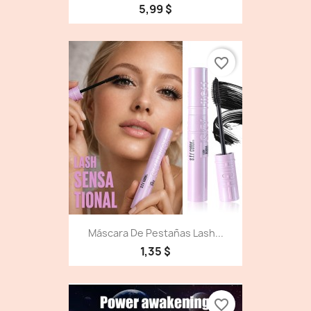
5,99 $
favorite_border
Máscara De Pestañas Lash...
1,35 $
favorite_border