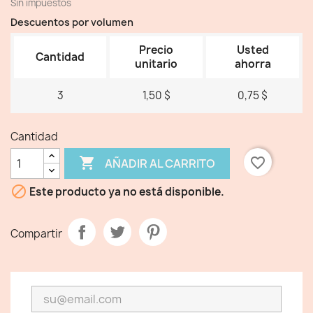
Sin impuestos
Descuentos por volumen
Precio
Usted
Cantidad
unitario
ahorra
3
1,50 $
0,75 $
Cantidad

favorite_border
AÑADIR AL CARRITO

Este producto ya no está disponible.
Compartir