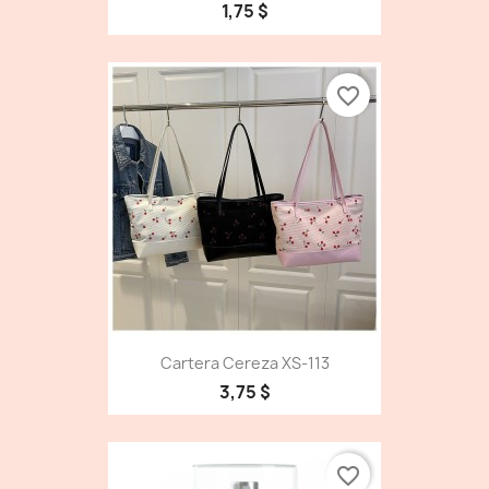
1,75 $
favorite_border
Cartera Cereza XS-113
3,75 $
favorite_border