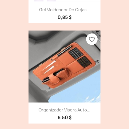
Gel Moldeador De Cejas...
0,85 $
favorite_border
Organizador Visera Auto...
6,50 $