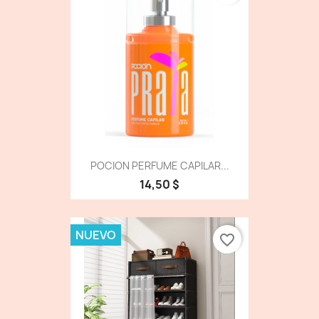
POCION PERFUME CAPILAR...
14,50 $
NUEVO
favorite_border