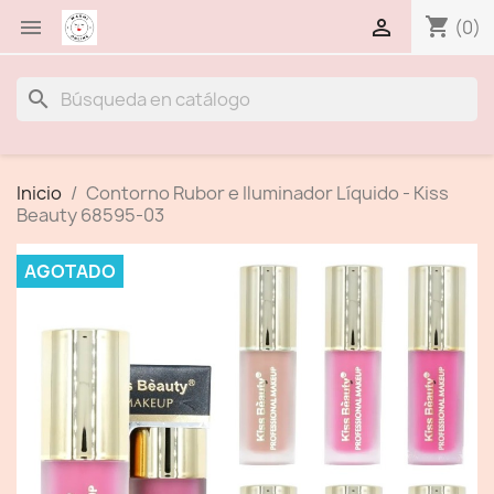
shopping_cart


(0)
search
Inicio
Contorno Rubor e Iluminador Líquido - Kiss
Beauty 68595-03
AGOTADO