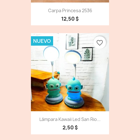
Carpa Princesa 2536
12,50 $
NUEVO
favorite_border
Lámpara Kawaii Led San Rio...
2,50 $