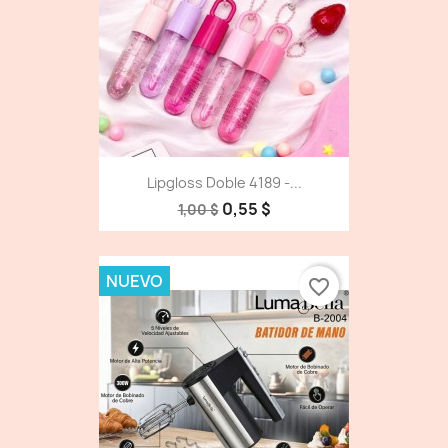
Lipgloss Doble 4189 -...
0,55 $
1,00 $
NUEVO
favorite_border