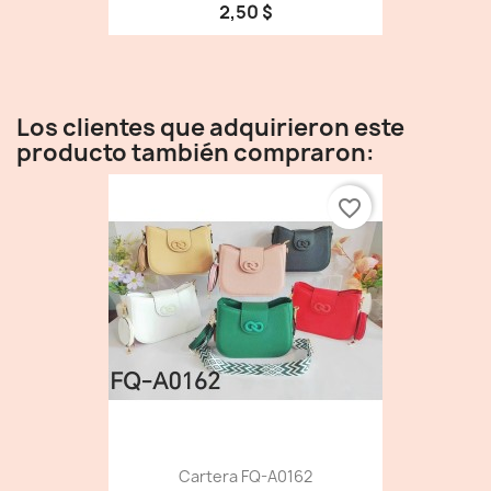
2,50 $
Los clientes que adquirieron este
producto también compraron:
favorite_border
Cartera FQ-A0162