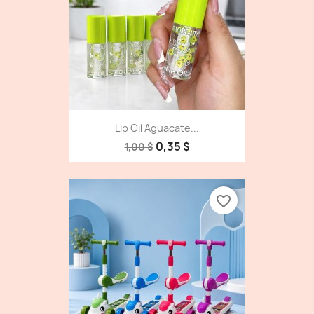
Lip Oil Aguacate...
0,35 $
1,00 $
favorite_border